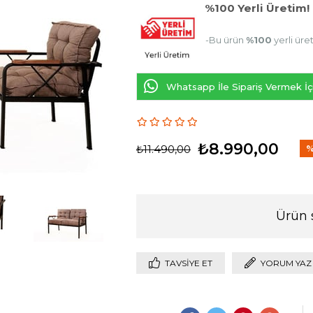
%100 Yerli Üretim!
-Bu ürün
%100
yerli üre
Whatsapp İle Sipariş Vermek İçi
₺8.990,00
₺11.490,00
İn
Ürün 
TAVSIYE ET
YORUM YAZ