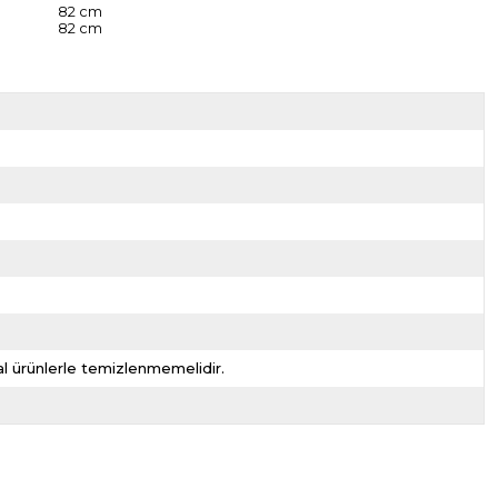
82 cm
82 cm
l ürünlerle temizlenmemelidir.