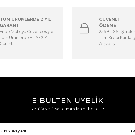
TÜM ÜRÜNLERDE 2 YIL
GÜVENLİ
GARANTİ
ÖDEME
Ende Mobilya Güvencesiyle
256 Bit SSL Şifrele
Tüm Ürünlerde En Az 2 Yıl
Tüm Kredi Kartları
Garanti!
Alışveriş!
E-BÜLTEN ÜYELİK
Yenilik ve fırsatlarımızdan haber alın!
G