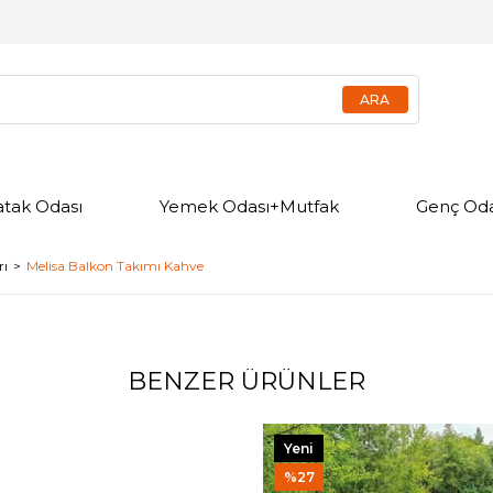
atak Odası
Yemek Odası+Mutfak
Genç Oda
rı
Melisa Balkon Takımı Kahve
BENZER ÜRÜNLER
Yeni
Ürün
%27