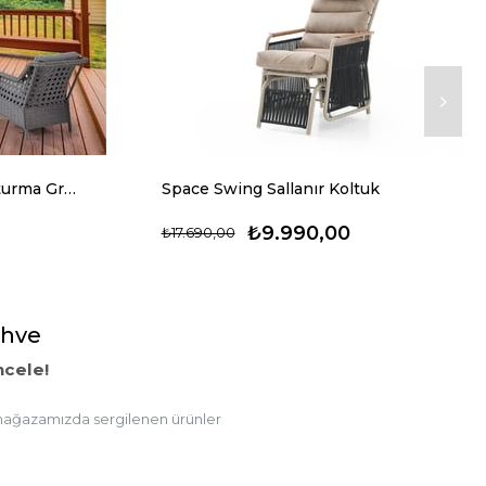
Kapadokya Rattan Üçlü Oturma Grubu
Space Swing Sallanır Koltuk
₺9.990,00
₺17.690,00
ahve
cele!
ağazamızda sergilenen ürünler