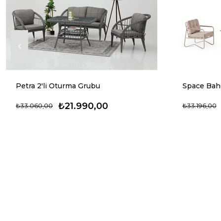
Petra 2'li Oturma Grubu
Space Bah
₺21.990,00
₺33.060,00
₺33.196,00