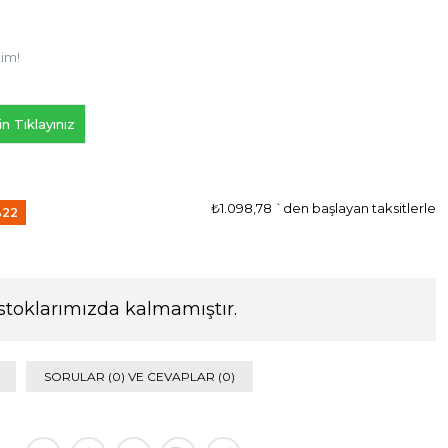
tim!
n Tıklayınız
₺1.098,78
`den başlayan taksitlerle
%
22
dirim
stoklarımızda kalmamıştır.
SORULAR (0) VE CEVAPLAR (0)