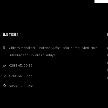
İLETİŞİM
Yıldırım Mahallesi, Pınarhisar Asfaltı Yolu, Küme Evleri, No:5
Lüleburgaz / Kırklareli / Türkiye
0288 412 00 35
0288 412 00 36
0850 309 08 70