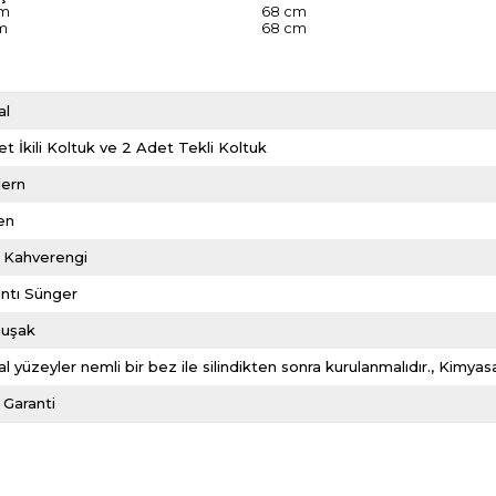
cm
68 cm
m
68 cm
al
et İkili Koltuk ve 2 Adet Tekli Koltuk
ern
en
k Kahverengi
ıntı Sünger
uşak
l yüzeyler nemli bir bez ile silindikten sonra kurulanmalıdır.
Kimyasa
l Garanti