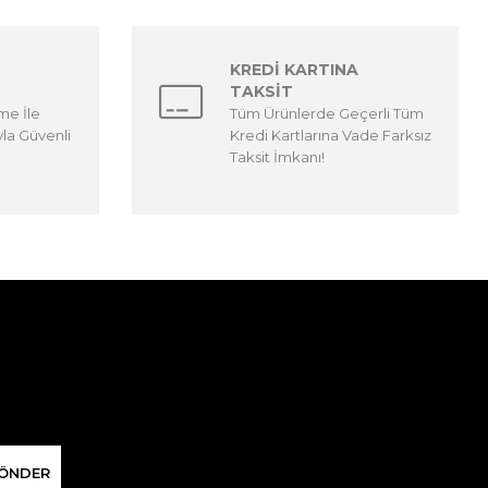
KREDİ KARTINA
TAKSİT
me İle
Tüm Ürünlerde Geçerli Tüm
yla Güvenli
Kredi Kartlarına Vade Farksız
Taksit İmkanı!
ÖNDER