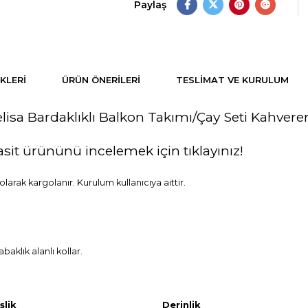
Paylaş
KLERI
ÜRÜN ÖNERILERI
TESLIMAT VE KURULUM
lisa Bardaklıklı Balkon Takımı/Çay Seti Kahvere
asit ürününü incelemek için tıklayınız!
rak kargolanır. Kurulum kullanıcıya aittir.
klık alanlı kollar.
şlik
Derinlik