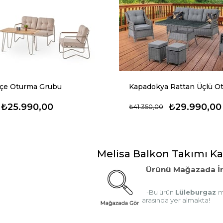
çe Oturma Grubu
₺25.990,00
₺29.990,00
₺41.350,00
Melisa Balkon Takımı K
Ürünü Mağazada İn
-Bu ürün
Lüleburgaz
m
arasında yer almakta!