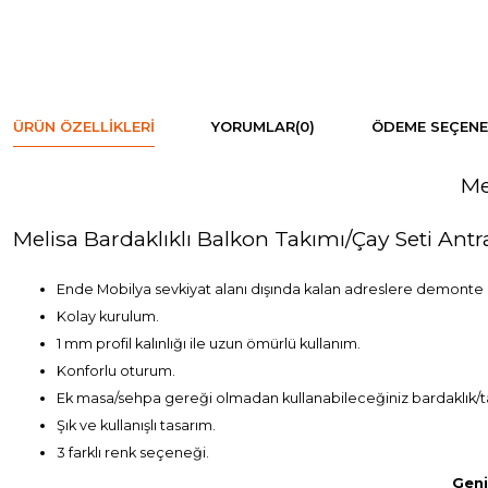
ÜRÜN ÖZELLIKLERI
YORUMLAR
(0)
ÖDEME SEÇENE
Me
Melisa Bardaklıklı Balkon Takımı/Çay Seti Antr
Ende Mobilya sevkiyat alanı dışında kalan adreslere demonte ola
Kolay kurulum.
1 mm profil kalınlığı ile uzun ömürlü kullanım.
Konforlu oturum.
Ek masa/sehpa gereği olmadan kullanabileceğiniz bardaklık/taba
Şık ve kullanışlı tasarım.
3 farklı renk seçeneği.
Geni