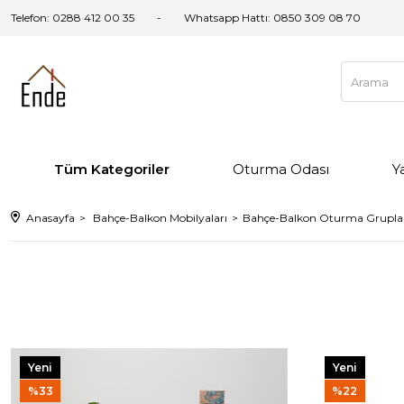
Telefon: 0288 412 00 35
Whatsapp Hattı:
0850 309 08 70
Tüm Kategoriler
Oturma Odası
Y
Anasayfa
Bahçe-Balkon Mobilyaları
Bahçe-Balkon Oturma Grupla
Yeni
Yeni
Ürün
Ürün
%33
%22