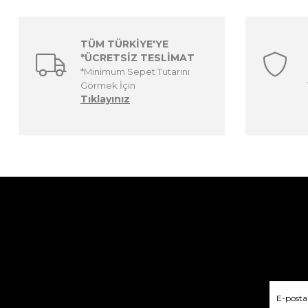
TÜM TÜRKİYE'YE
*ÜCRETSİZ TESLİMAT
*Minimum Sepet Tutarını
Görmek İçin
Tıklayınız