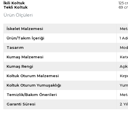
İkili Koltuk
125 
Tekli Koltuk
69 c
Ürün Ölçüleri
İskelet Malzemesi
Met
Ürün/Takım İçeriği
1 Ad
Tasarım
Mod
Kumaş Malzemesi
Ket
Kumaş Rengi
Açı
Koltuk Oturum Malzemesi
Kırp
Koltuk Oturum Yumuşaklığı
Yum
Temizlik/Bakım Önerileri
Meta
Garanti Süresi
2 Yı