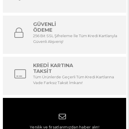
GÜVENLİ
ÖDEME
256 Bit SSL Şifreleme İle Tüm Kredi Kartlarıyla
Güvenli Alışveriş!
KREDİ KARTINA
TAKSİT
Tüm Ürünlerde Geçerli Tüm Kredi Kartlarına
Vade Farksız Taksit İmkanı!
Yenilik ve fırsatlarımızdan haber alın!