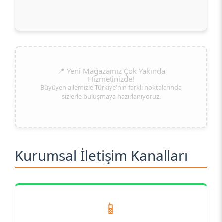
📍 Yeni Mağazamız Çok Yakında
Hizmetinizde!
Büyüyen ailemizle Türkiye'nin farklı noktalarında
sizlerle buluşmaya hazırlanıyoruz.
Kurumsal İletişim Kanalları
📱