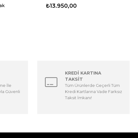
₺13.950,00
yak
KREDİ KARTINA
TAKSİT
me İle
Tüm Ürünlerde Geçerli Tüm
yla Güvenli
Kredi Kartlarına Vade Farksız
Taksit İmkanı!