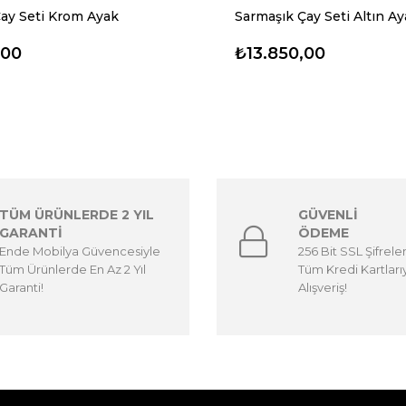
ay Seti Krom Ayak
Sarmaşık Çay Seti Altın A
,00
₺13.850,00
TÜM ÜRÜNLERDE 2 YIL
GÜVENLİ
GARANTİ
ÖDEME
Ende Mobilya Güvencesiyle
256 Bit SSL Şifrele
Tüm Ürünlerde En Az 2 Yıl
Tüm Kredi Kartları
Garanti!
Alışveriş!