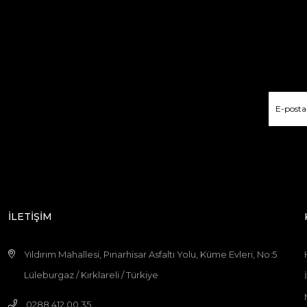
İLETİŞİM
Yıldırım Mahallesi, Pınarhisar Asfaltı Yolu, Küme Evleri, No:5
Lüleburgaz / Kırklareli / Türkiye
0288 412 00 35