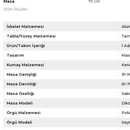
Masa
70 cm
Ürün Ölçüleri
İskelet Malzemesi
Alü
Tabla/Yüzey Malzemesi
Tem
Ürün/Takım İçeriği
1 Ad
Tasarım
Klas
Kumaş Malzemesi
Ket
Masa Genişliği
91-1
Masa Derinliği
61-7
Masa Özelliği
Sab
Masa Modeli
Dik
Örgü Malzemesi
Poli
Örgü Modeli
Sey