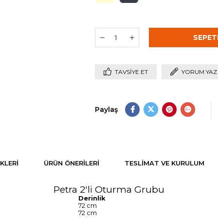
TAVSIYE ET
YORUM YAZ
Paylaş
KLERI
ÜRÜN ÖNERILERI
TESLIMAT VE KURULUM
Petra 2'li Oturma Grubu
Derinlik
72 cm
72 cm