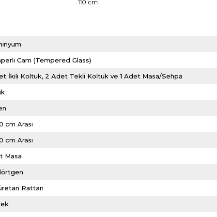
110 cm
minyum
perli Cam (Tempered Glass)
et İkili Koltuk, 2 Adet Tekli Koltuk ve 1 Adet Masa/Sehpa
ik
en
10 cm Arası
0 cm Arası
it Masa
dörtgen
üretan Rattan
rek