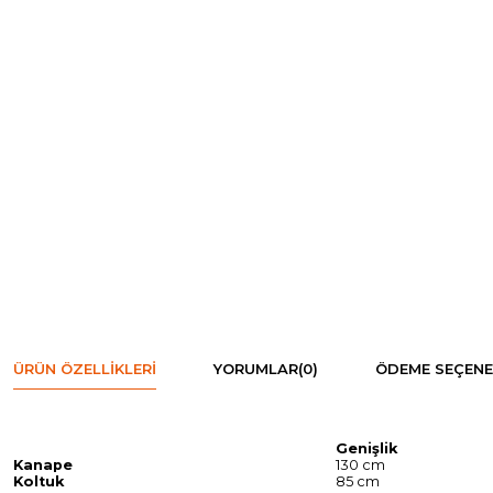
ÜRÜN ÖZELLIKLERI
YORUMLAR
(0)
ÖDEME SEÇENE
Genişlik
Kanape
130 cm
Koltuk
85 cm