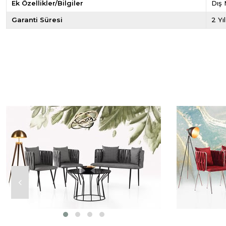
Ek Özellikler/Bilgiler
Dış
Garanti Süresi
2 Yı