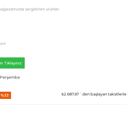
ağazamızda sergilenen ürünler
tim!
n Tıklayınız
6 Perşembe
₺2.687,67
`den başlayan taksitlerle
%
33
ndirim