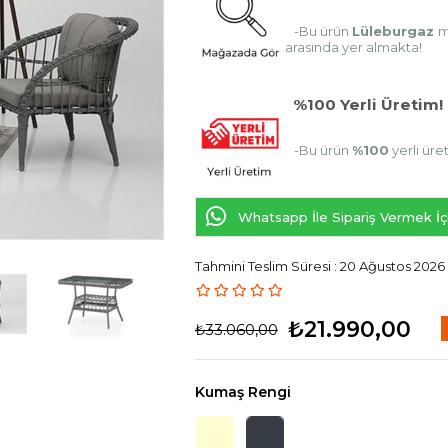
-Bu ürün
Lüleburgaz
m
arasında yer almakta!
%100 Yerli Üretim!
-Bu ürün
%100
yerli üre
Whatsapp İle Sipariş Vermek İçi
Tahmini Teslim Süresi
:
20 Ağustos 202
₺21.990,00
₺33.060,00
İ
Kumaş Rengi