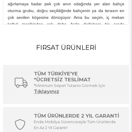
ağırlamaya kadar pek çok anın odağında yer alan bahçe
oturma grubu, doğru seçildiğinde bahçenin ya da terasın en
çok sevilen köşesine dönüşüyor. Ama bu seçim, iç mekan
koltuk tercihinden çok daha fazla değişkeni bir arada
değerlendirmeyi gerektiriyor — malzeme, kapasite, alan
uyumu ve hava koşullarına dayanıklılık hepsinin bir arada
düşünülmesi gerekiyor.
FIRSAT ÜRÜNLERI
Ende Mobilya bahçe oturma grubu koleksiyonunda alüminyum
iskeletli rattan modeller, farklı oturma kapasiteleri ve renk
seçenekleriyle bir arada sunuluyor. Stoktan hızlı gönderim
imkânı sunan seçili modeller ve kredi kartına taksitli
TÜM TÜRKİYE'YE
kampanyalar hakkında detaylı bilgi için mağazamızla iletişime
*ÜCRETSİZ TESLİMAT
geçebilirsiniz. Bahçe ve balkon mobilyası seçimi konusunda
*Minimum Sepet Tutarını Görmek İçin
Tıklayınız
kapsamlı bir rehber için
bahçe ve balkon mobilyası seçim
yazımıza
göz atabilirsiniz.
Rattan Bahçe Oturma Grubu Modelleri
TÜM ÜRÜNLERDE 2 YIL GARANTİ
Rattan bahçe oturma grupları organik görünümü, hafif yapısı
Ende Mobilya Güvencesiyle Tüm Ürünlerde
ve doğal hissiyle dış mekan dekorasyonunun en sevilen
En Az 2 Yıl Garanti!
seçenekleri arasında yer almaya devam ediyor. Dış mekanda