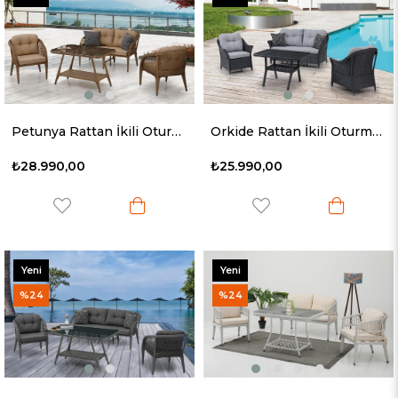
Ürün
Ürün
Petunya Rattan İkili Oturma Grubu
Orkide Rattan İkili Oturma Grubu
₺28.990,00
₺25.990,00
Yeni
Yeni
Ürün
Ürün
%24
%24