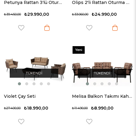
Petunya Rattan 3'lü Oturma Grubu
Olips 2'li Rattan Oturma Grubu
₺29.990,00
₺24.990,00
₺39.450,00
₺33.060,00
Yeni
Ürün
TÜKENDI
TÜKENDI
Violet Çay Seti
Melisa Balkon Takımı Kahve
₺18.990,00
₺8.990,00
₺27.400,00
₺11.490,00