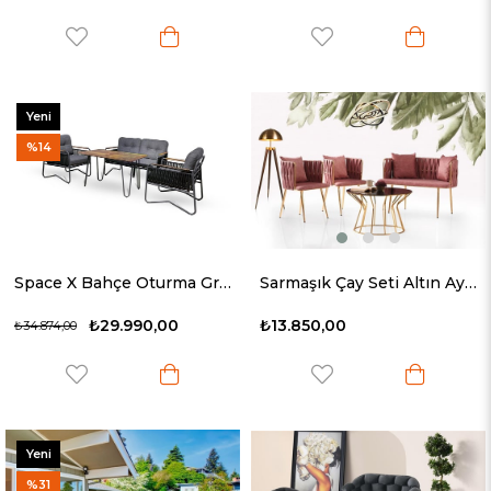
Yeni
Ürün
%14
Space X Bahçe Oturma Grubu
Sarmaşık Çay Seti Altın Ayak
₺29.990,00
₺13.850,00
₺34.874,00
Yeni
Ürün
%31