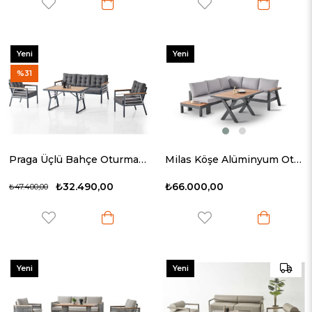
Yeni
Yeni
Ürün
Ürün
%31
Praga Üçlü Bahçe Oturma Grubu
Milas Köşe Alüminyum Oturma Grubu
₺32.490,00
₺66.000,00
₺47.400,00
Yeni
Yeni
Ürün
Ürün