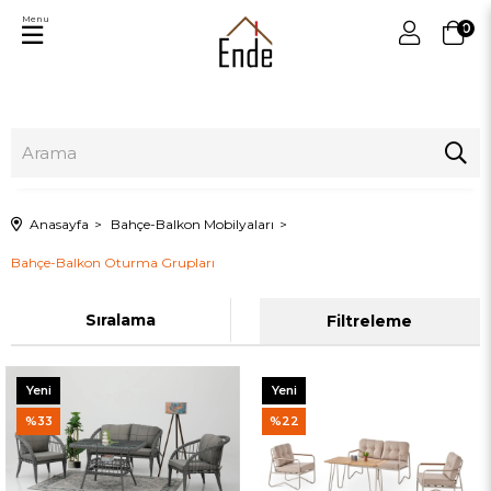
Menu
0
Anasayfa
Bahçe-Balkon Mobilyaları
Bahçe-Balkon Oturma Grupları
Sıralama
Filtreleme
Yeni
Yeni
Ürün
Ürün
%33
%22