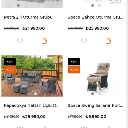
Petra 2'li Oturma Grubu
Space Bahçe Oturma Grubu
₺21.990,00
₺25.990,00
₺33.060,00
₺33.196,00
Yeni
Yeni
Ürün
Ürün
%27
%44
Kapadokya Rattan Üçlü Oturma Grubu
Space Swing Sallanır Koltuk
₺29.990,00
₺9.990,00
₺41.350,00
₺17.690,00