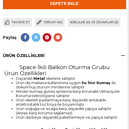
TAVSIYE ET
YORUM YAZ
SORULAR (0) VE CEVAPLAR (0)
Paylaş
ÜRÜN ÖZELLIKLERI
Space İkili Balkon Oturma Grubu
Ürün Özellikleri
Dayanıklı
Metal
iskelete sahiptir.
Ürün dış mekana kullanımına uygun
Su İtici Kumaş
ile
dokunmuş oturum minderine sahiptir.
Minder kumaşı güneş ışınlarına karşı korunaklı Uktraviyole
Koruma teknolojisine sahiptir.
Ürün iskeleti paslanmaya karşı dayanıklı antistatik-
eloktrostatik toz boya ile boyanmıştır.
Ürün soğuğa ve sıcağa karşı dayanıklı yapıya sahiptir.
(Ateşe karşı koruma sağlamaz)
Ürün darbeye dayanıklı paketlemeye ve yapıya sahiptir.