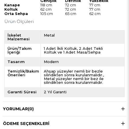
Genişlik
Derinlik
Yükseklik
Kanape
118 cm
72 cm
77 cm
Koltuk
62 cm
72 cm
77 cm
Orta Sehpa
105 cm
65 cm
62 cm
Ürün Ölçüleri
İskelet
Metal
Malzemesi
Ürün/Takım
1 Adet İkili Koltuk, 2 Adet Tekli
İçeriği
Koltuk ve 1 Adet Masa/Sehpa
Tasarım
Modern
Temizlik/Bakım
Ahşap yüzeyler nemli bir bezle
Önerileri
silindikten sonra kurulanmalıdır.
Metal yüzeyler nemli bir bez ile
silindikten sonra kurulanmalıdır.
Garanti Süresi
2 Yıl Garanti
YORUMLAR
(0)
ÖDEME SEÇENEKLERI