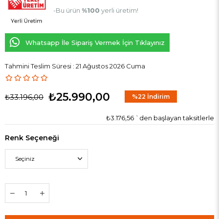
-Bu ürün
%100
yerli üretim!
Whatsapp İle Sipariş Vermek İçin Tıklayınız
Tahmini Teslim Süresi
:
21 Ağustos 2026 Cuma
₺25.990,00
₺33.196,00
%
22
İndirim
₺3.176,56
`den başlayan taksitlerle
Renk Seçeneği