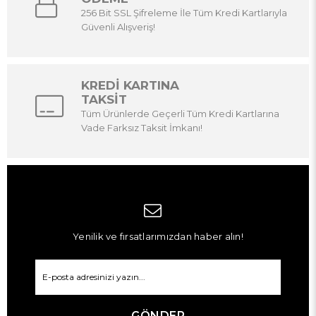
256 Bit SSL Şifreleme İle Tüm Kredi Kartlarıyla
Güvenli Alışveriş!
KREDİ KARTINA
TAKSİT
Tüm Ürünlerde Geçerli Tüm Kredi Kartlarına
Vade Farksız Taksit İmkanı!
Yenilik ve fırsatlarımızdan haber alın!
GÖNDER