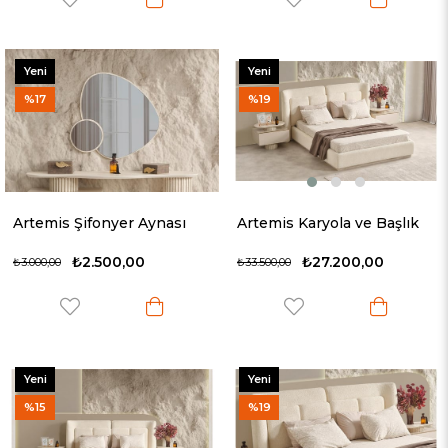
Yeni
Yeni
Ürün
Ürün
%17
%19
Artemis Şifonyer Aynası
Artemis Karyola ve Başlık
₺2.500,00
₺27.200,00
₺3.000,00
₺33.500,00
Yeni
Yeni
Ürün
Ürün
%15
%19