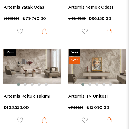
Artemis Yatak Odası
Artemis Yemek Odası
₺79.740,00
₺96.150,00
₺98.000,00
₺108.450,00
Yeni
Yeni
Ürün
Ürün
%29
Artemis Koltuk Takımı
Artemis TV Ünitesi
₺103.550,00
₺15.090,00
₺21.290,00