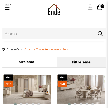
Menu
0
Anasayfa
Artemis Traverten Konsept Serisi
Sıralama
Filtreleme
Yeni
Yeni
Ürün
Ürün
%19
%11