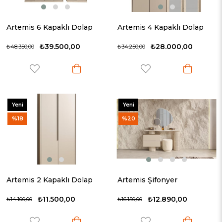
Artemis 6 Kapaklı Dolap
Artemis 4 Kapaklı Dolap
₺39.500,00
₺28.000,00
₺48.350,00
₺34.250,00
Yeni
Yeni
Ürün
Ürün
%18
%20
Artemis 2 Kapaklı Dolap
Artemis Şifonyer
₺11.500,00
₺12.890,00
₺14.100,00
₺16.150,00