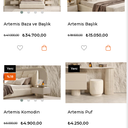
Artemis Baza ve Başlık
Artemis Başlık
₺34.700,00
₺15.050,00
₺41.000,00
₺18.500,00
Yeni
Yeni
Ürün
Ürün
%18
Artemis Komodin
Artemis Puf
₺4.900,00
₺4.250,00
₺6.000,00