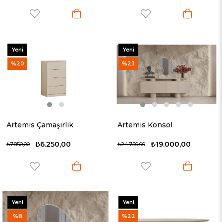
Yeni
Yeni
Ürün
Ürün
%20
%23
Artemis Çamaşırlık
Artemis Konsol
₺6.250,00
₺19.000,00
₺7.850,00
₺24.750,00
Yeni
Yeni
Ürün
Ürün
%8
%22