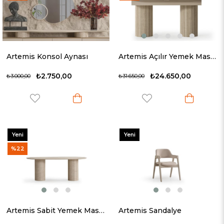
Artemis Konsol Aynası
Artemis Açılır Yemek Masası
₺2.750,00
₺24.650,00
₺3.000,00
₺31.650,00
Yeni
Yeni
Ürün
Ürün
%22
Artemis Sabit Yemek Masası
Artemis Sandalye