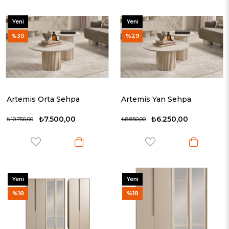
Yeni
Yeni
Ürün
Ürün
%30
%29
Artemis Orta Sehpa
Artemis Yan Sehpa
₺7.500,00
₺6.250,00
₺10.750,00
₺8.850,00
Yeni
Yeni
Ürün
Ürün
%18
%18