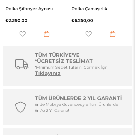
r Aynası
Polka Çamaşırlık
Viva Şifonyer
₺6.250,00
₺14.190,00
TÜM TÜRKİYE'YE
*ÜCRETSİZ TESLİMAT
*Minimum Sepet Tutarını Görmek İçin
Tıklayınız
TÜM ÜRÜNLERDE 2 YIL GARANTİ
Ende Mobilya Güvencesiyle Tüm Ürünlerde
En Az 2 Yıl Garanti!