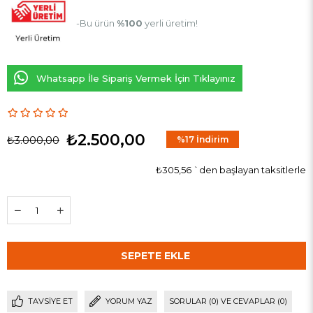
-Bu ürün
%100
yerli üretim!
Whatsapp İle Sipariş Vermek İçin Tıklayınız
₺2.500,00
₺3.000,00
%
17
İndirim
₺305,56
`den başlayan taksitlerle
TAVSIYE ET
YORUM YAZ
SORULAR (0) VE CEVAPLAR (0)