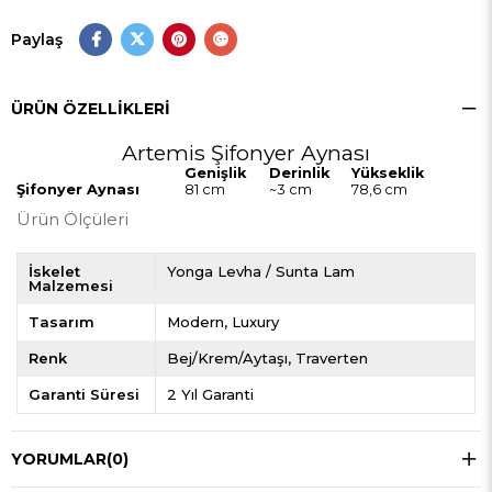
Paylaş
ÜRÜN ÖZELLIKLERI
Artemis Şifonyer Aynası
Genişlik
Derinlik
Yükseklik
Şifonyer Aynası
81 cm
~3 cm
78,6 cm
Ürün Ölçüleri
İskelet
Yonga Levha / Sunta Lam
Malzemesi
Tasarım
Modern
Luxury
Renk
Bej/Krem/Aytaşı
Traverten
Garanti Süresi
2 Yıl Garanti
YORUMLAR
(0)