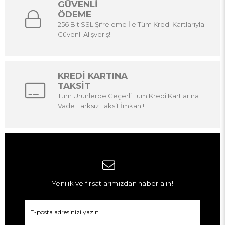
GÜVENLİ
ÖDEME
256 Bit SSL Şifreleme İle Tüm Kredi Kartlarıyla
Güvenli Alışveriş!
KREDİ KARTINA
TAKSİT
Tüm Ürünlerde Geçerli Tüm Kredi Kartlarına
Vade Farksız Taksit İmkanı!
Yenilik ve fırsatlarımızdan haber alın!