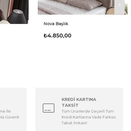
Nova Başlık
₺4.850,00
KREDİ KARTINA
TAKSİT
me İle
Tüm Ürünlerde Geçerli Tüm
yla Güvenli
Kredi Kartlarına Vade Farksız
Taksit İmkanı!