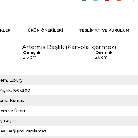
KLERI
ÜRÜN ÖNERILERI
TESLIMAT VE KURULUM
Artemis Başlık (Karyola içermez)
Genişlik
Derinlik
213 cm
26 cm
ern
Luxury
Kişilik
160x200
uma Kumaş
 cm ve Üzeri
ş Başlık
aş Değişimi Yapılamaz.