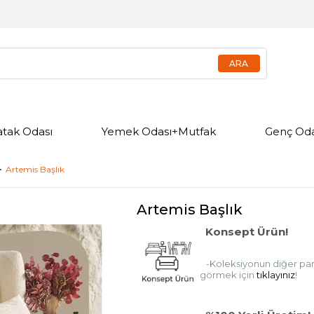
atak Odası
Yemek Odası+Mutfak
Genç Oda
Artemis Başlık
Artemis Başlık
Konsept Ürün!
-Koleksiyonun diğer parç
görmek için
tıklayınız
!