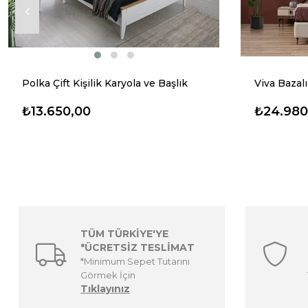
Polka Çift Kişilik Karyola ve Başlık
Viva Bazalı
₺13.650,00
₺24.980
TÜM TÜRKİYE'YE
*ÜCRETSİZ TESLİMAT
*Minimum Sepet Tutarını
Görmek İçin
Tıklayınız