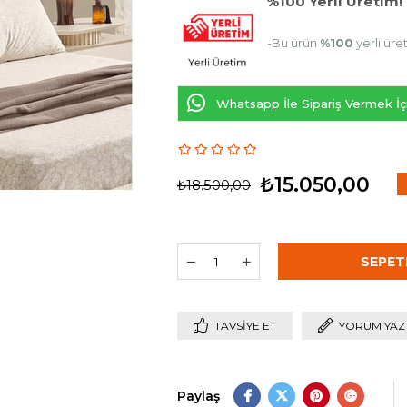
%100 Yerli Üretim!
-Bu ürün
%100
yerli üre
Whatsapp İle Sipariş Vermek İçi
₺15.050,00
₺18.500,00
İ
TAVSIYE ET
YORUM YAZ
Paylaş