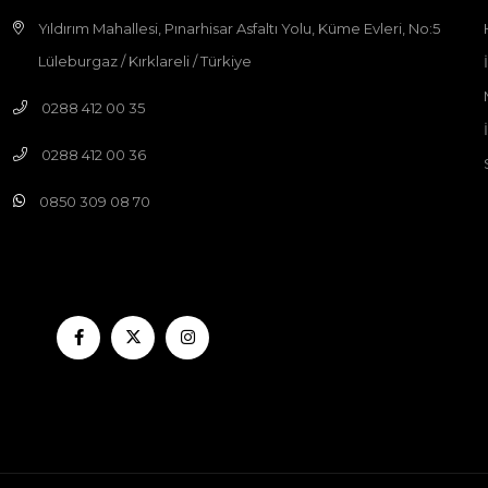
Yıldırım Mahallesi, Pınarhisar Asfaltı Yolu, Küme Evleri, No:5
Lüleburgaz / Kırklareli / Türkiye
0288 412 00 35
0288 412 00 36
0850 309 08 70