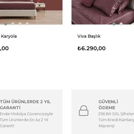
 Karyola
Viva Başlık
,00
₺6.290,00
TÜM ÜRÜNLERDE 2 YIL
GÜVENLİ
GARANTİ
ÖDEME
Ende Mobilya Güvencesiyle
256 Bit SSL Şifrele
Tüm Ürünlerde En Az 2 Yıl
Tüm Kredi Kartları
Garanti!
Alışveriş!