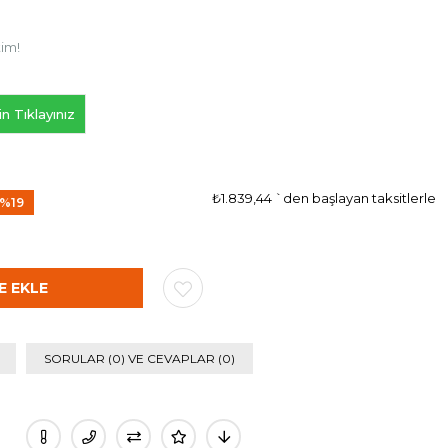
tim!
n Tıklayınız
₺1.839,44
`den başlayan taksitlerle
%
19
ndirim
SORULAR (0) VE CEVAPLAR (0)