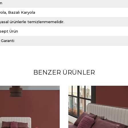
m
ola
Bazalı Karyola
asal ürünlerle temizlenmemelidir.
sept Ürün
l Garanti
BENZER ÜRÜNLER