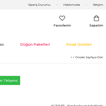
Sipariş Durumu
Hakkımızda
İletişim
Favorilerim
Sepetim
sı
Düğün Paketleri
Fırsat Ürünleri
< < Önceki Sayfaya Dön
n Tıklayınız
₺1.301,67
`den başlayan taksitlerle