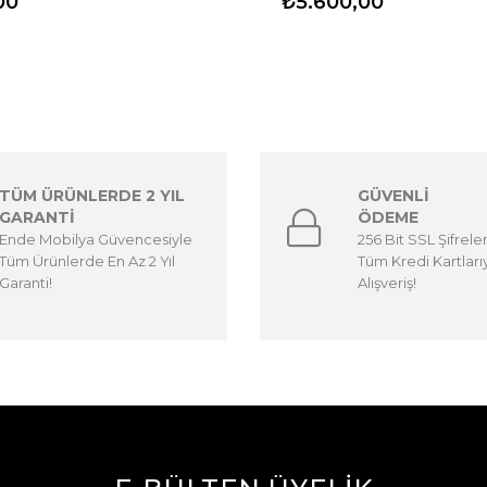
00
₺5.600,00
TÜM ÜRÜNLERDE 2 YIL
GÜVENLİ
GARANTİ
ÖDEME
Ende Mobilya Güvencesiyle
256 Bit SSL Şifrele
Tüm Ürünlerde En Az 2 Yıl
Tüm Kredi Kartları
Garanti!
Alışveriş!