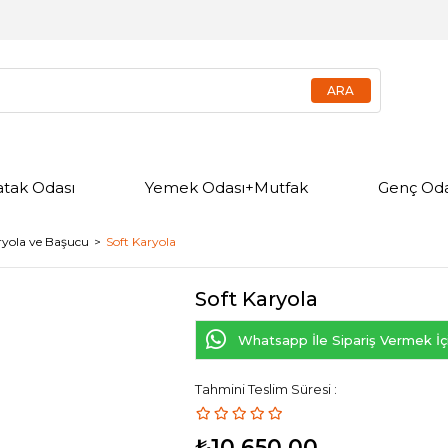
atak Odası
Yemek Odası+Mutfak
Genç Oda
ryola ve Başucu
Soft Karyola
Soft Karyola
Whatsapp İle Sipariş Vermek İçi
Tahmini Teslim Süresi
:
₺10.650,00