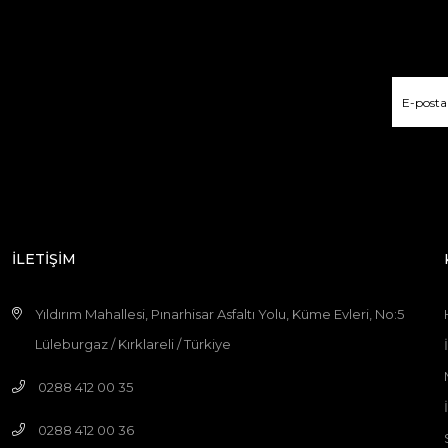
İLETİŞİM
Yıldırım Mahallesi, Pınarhisar Asfaltı Yolu, Küme Evleri, No:5
Lüleburgaz / Kırklareli / Türkiye
0288 412 00 35
0288 412 00 36