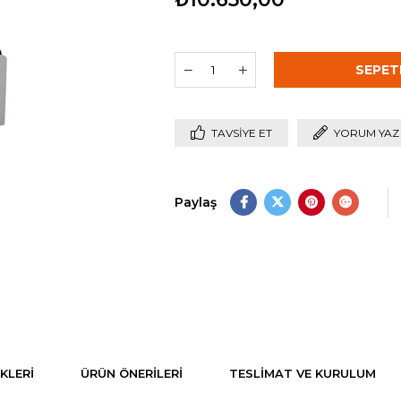
TAVSIYE ET
YORUM YAZ
Paylaş
KLERI
ÜRÜN ÖNERILERI
TESLIMAT VE KURULUM