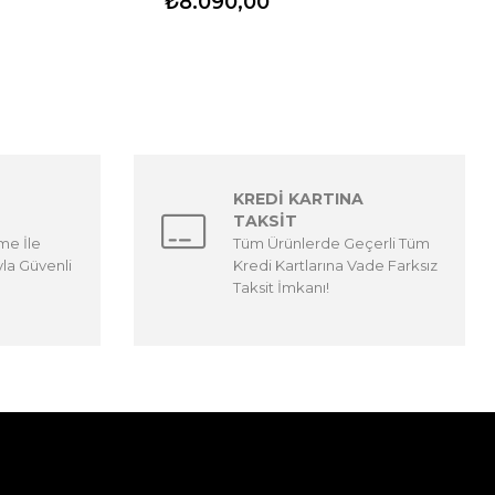
₺8.090,00
KREDİ KARTINA
TAKSİT
me İle
Tüm Ürünlerde Geçerli Tüm
yla Güvenli
Kredi Kartlarına Vade Farksız
Taksit İmkanı!