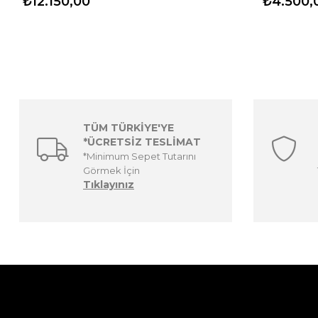
₺12.150,00
₺4.500,
TÜM TÜRKİYE'YE
*ÜCRETSİZ TESLİMAT
*Minimum Sepet Tutarını
Görmek İçin
Tıklayınız