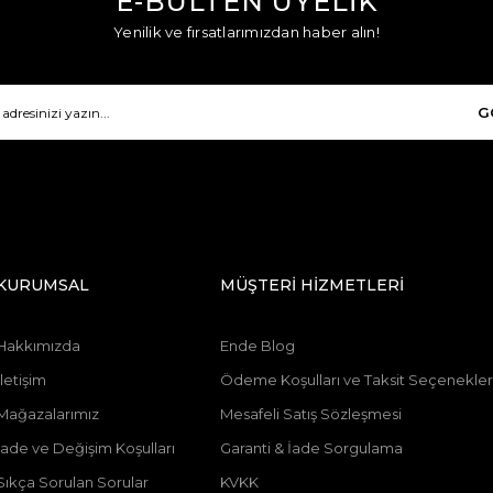
E-BÜLTEN ÜYELİK
Yenilik ve fırsatlarımızdan haber alın!
G
KURUMSAL
MÜŞTERİ HİZMETLERİ
Hakkımızda
Ende Blog
İletişim
Ödeme Koşulları ve Taksit Seçenekler
Mağazalarımız
Mesafeli Satış Sözleşmesi
İade ve Değişim Koşulları
Garanti & İade Sorgulama
Sıkça Sorulan Sorular
KVKK