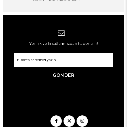
Genç Odası Başucu Raf ve Dolap Modelleri
Başucu raf ve dolap modelleri komodin kullanımına alternatif
ya da tamamlayıcı bir çözüm olarak genç odalarında giderek
daha fazla tercih ediliyor. Duvara monte edilen başucu rafları
zemin alanı tüketmeden yatak başına pratik bir depolama ve
sergileme yüzeyi kazandırıyor. Kitap, gece lambası, şarj aleti
ve küçük aksesuarlar için ideal olan bu raflar kompakt genç
Yenilik ve fırsatlarımızdan haber alın!
odalarında özellikle değerli bir alan kazanımı sağlıyor. Başucu
dolap modelleri ise daha geniş bir depolama ihtiyacına yanıt
verirken karyolayla uyumlu bir görünüm oluşturuyor.
Lüleburgaz'daki 2.000 m² kapalı showroom'umuzda genç
GÖNDER
odası karyola ve başucu modellerini oda takımlarıyla birlikte
yerinde inceleyebilir, odanıza en uygun kombinasyonu uzman
ekibimizle birlikte belirleyebilirsiniz. Edirne, Tekirdağ ve
Kırklareli il ve ilçelerine ücretsiz teslimat ve ücretsiz kurulum
hizmeti sunuluyor.