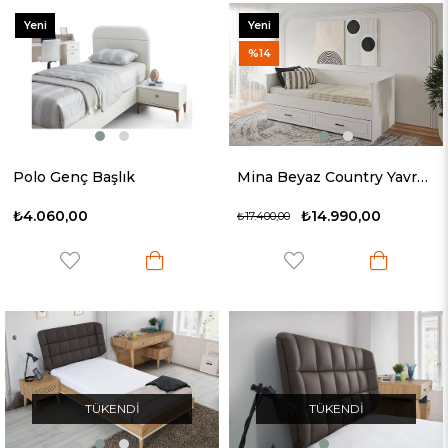
Yeni
Yeni
Ürün
Ürün
%14
Polo Genç Başlık
Mina Beyaz Country Yavrulu Karyola
₺4.060,00
₺14.990,00
₺17.400,00
TÜKENDI
TÜKENDI