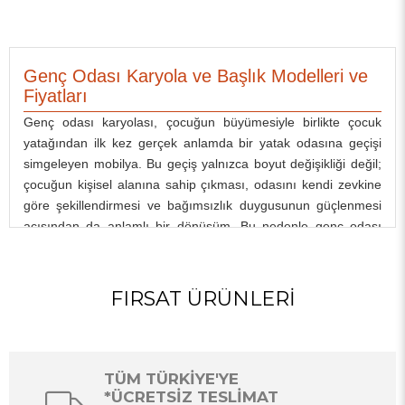
Genç Odası Karyola ve Başlık Modelleri ve
Fiyatları
Genç odası karyolası, çocuğun büyümesiyle birlikte çocuk
yatağından ilk kez gerçek anlamda bir yatak odasına geçişi
simgeleyen mobilya. Bu geçiş yalnızca boyut değişikliği değil;
çocuğun kişisel alanına sahip çıkması, odasını kendi zevkine
göre şekillendirmesi ve bağımsızlık duygusunun güçlenmesi
açısından da anlamlı bir dönüşüm. Bu nedenle genç odası
karyola seçimi hem pratik hem de çocuğun kişiliğini yansıtacak
bir tercih olarak değerlendirilebilir.
Ende Mobilya genç odası karyola ve başucu koleksiyonunda
FIRSAT ÜRÜNLERI
farklı tasarım çizgilerine, renk seçeneklerine ve boyutlara göre
şekillendirilmiş modeller bir arada sunuluyor. Başucu ürünleri
ise karyolanın yanına eklenebilecek raf, küçük dolap ve
aydınlatma desteği sunan tamamlayıcı parçalardan oluşuyor.
TÜM TÜRKİYE'YE
*ÜCRETSİZ TESLİMAT