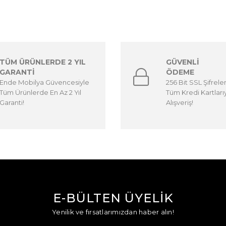
TÜM ÜRÜNLERDE 2 YIL
GÜVENLİ
GARANTİ
ÖDEME
Ende Mobilya Güvencesiyle
256 Bit SSL Şifrele
Tüm Ürünlerde En Az 2 Yıl
Tüm Kredi Kartları
Garanti!
Alışveriş!
E-BÜLTEN ÜYELİK
Yenilik ve fırsatlarımızdan haber alın!