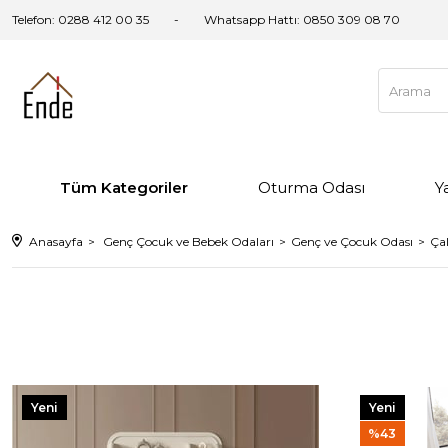
Telefon: 0288 412 00 35
Whatsapp Hattı:
0850 309 08 70
Tüm Kategoriler
Oturma Odası
Y
Anasayfa
Genç Çocuk ve Bebek Odaları
Genç ve Çocuk Odası
Ça
Yeni
Yeni
Ürün
Ürün
%43