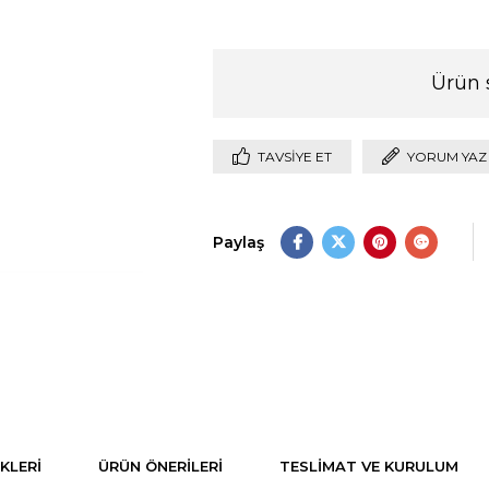
Ürün 
TAVSIYE ET
YORUM YAZ
Paylaş
KLERI
ÜRÜN ÖNERILERI
TESLIMAT VE KURULUM