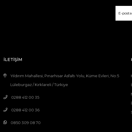
İLETİŞİM
Yıldırım Mahallesi, Pınarhisar Asfaltı Yolu, Küme Evleri, No:5
Lüleburgaz / Kırklareli / Türkiye
0288 412 00 35
0288 412 00 36
0850 309 08 70