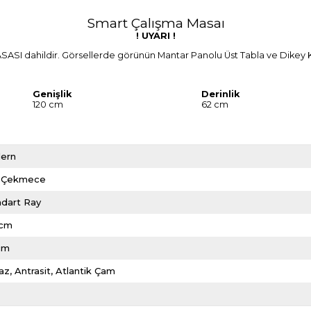
Smart Çalışma Masaı
! UYARI !
SI dahildir. Görsellerde görünün Mantar Panolu Üst Tabla ve Dikey Kita
Genişlik
Derinlik
120 cm
62 cm
ern
 Çekmece
ndart Ray
 cm
cm
az
Antrasit
Atlantik Çam