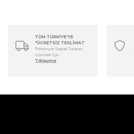
TÜM TÜRKİYE'YE
*ÜCRETSİZ TESLİMAT
*Minimum Sepet Tutarını
Görmek İçin
Tıklayınız