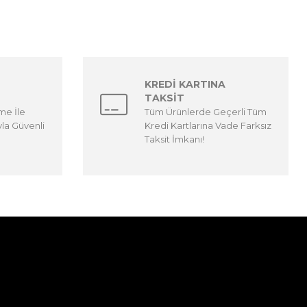
KREDİ KARTINA
TAKSİT
me İle
Tüm Ürünlerde Geçerli Tüm
yla Güvenli
Kredi Kartlarına Vade Farksız
Taksit İmkanı!