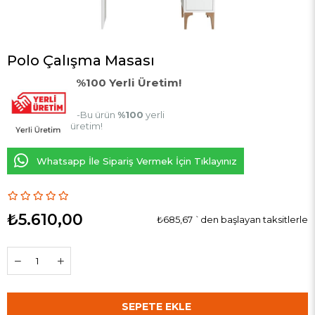
Polo Çalışma Masası
%100 Yerli Üretim!
-Bu ürün
%100
yerli
üretim!
Whatsapp İle Sipariş Vermek İçin Tıklayınız
₺5.610,00
₺685,67
`den başlayan taksitlerle