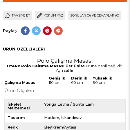
TAVSIYE ET
YORUM YAZ
SORULAR (0) VE CEVAPLAR (0)
Paylaş
ÜRÜN ÖZELLIKLERI
Polo Çalışma Masası
UYARI:
Polo Çalışma Masası Üst Ünite
ürüne dahil değildir.
Ayrı satılır!
Genişlik
Derinlik
Yükseklik
Çalışma Masası
110 cm
60 cm
90 cm
Ürün Ölçüleri
İskelet
Yonga Levha / Sunta Lam
Malzemesi
Tasarım
Modern
İskandinav
Renk
Bej/Krem/Aytaşı