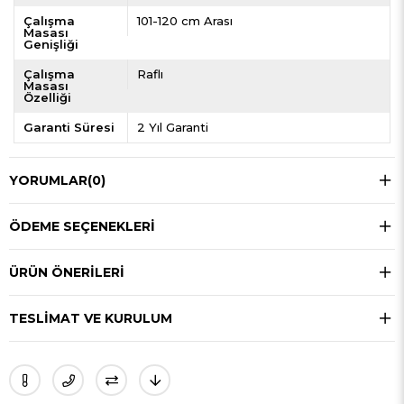
Çalışma
101-120 cm Arası
Masası
Genişliği
Çalışma
Raflı
Masası
Özelliği
Garanti Süresi
2 Yıl Garanti
YORUMLAR
(0)
ÖDEME SEÇENEKLERI
ÜRÜN ÖNERILERI
TESLIMAT VE KURULUM