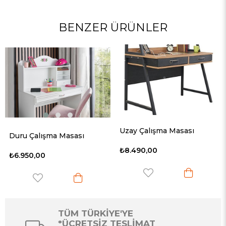
BENZER ÜRÜNLER
Uzay Çalışma Masası
lışma Masası
₺8.490,00
₺3.250,0
00
TÜM TÜRKİYE'YE
*ÜCRETSİZ TESLİMAT