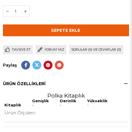
TAVSIYE ET
YORUM YAZ
SORULAR (0) VE CEVAPLAR (0)
Paylaş
ÜRÜN ÖZELLIKLERI
Polka Kitaplık
Genişlik
Derinlik
Yükseklik
Kitaplık
-
-
-
Ürün Ölçüleri