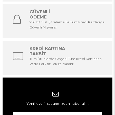
GÜVENLİ
ÖDEME
256 Bit SSL Şifreleme İle Tüm Kredi Kartlarıyla
Güvenli Alışveriş!
KREDİ KARTINA
TAKSİT
Tüm Ürünlerde Geçerli Tüm Kredi Kartlarına
Vade Farksız Taksit İmkanı!
Yenilik ve fırsatlarımızdan haber alın!