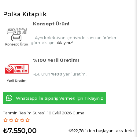
Polka Kitaplık
Konsept Ürün!
-Aynı koleksiyon içerisinde sunulan ürünleri
görmek için
tıklayınız
!
%100 Yerli Üretim!
-Bu ürün
%100
yerli üretim!
Whatsapp İle Sipariş Vermek İçin Tıklayınız
Tahmini Teslim Süresi
:
18 Eylül 2026 Cuma
₺7.550,00
₺922,78
`den başlayan taksitlerle