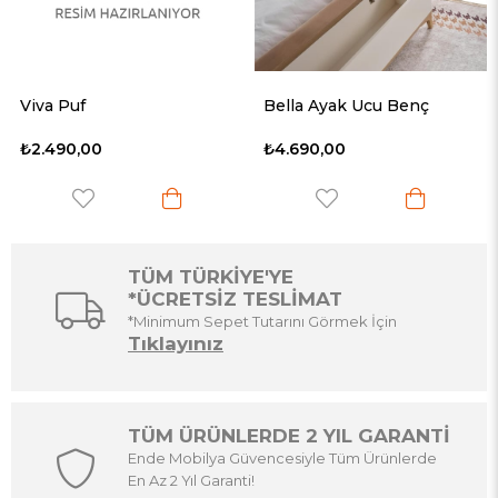
Bella Ayak Ucu Benç
Bella Boy Aynası
₺4.690,00
₺3.490,00
TÜM TÜRKİYE'YE
*ÜCRETSİZ TESLİMAT
*Minimum Sepet Tutarını Görmek İçin
Tıklayınız
TÜM ÜRÜNLERDE 2 YIL GARANTİ
Ende Mobilya Güvencesiyle Tüm Ürünlerde
En Az 2 Yıl Garanti!