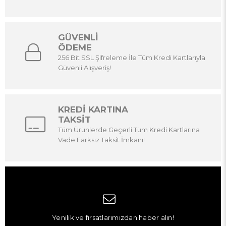
GÜVENLİ
ÖDEME
256 Bit SSL Şifreleme İle Tüm Kredi Kartlarıyla
Güvenli Alışveriş!
KREDİ KARTINA
TAKSİT
Tüm Ürünlerde Geçerli Tüm Kredi Kartlarına
Vade Farksız Taksit İmkanı!
Yenilik ve fırsatlarımızdan haber alın!