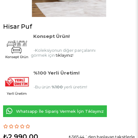
Hisar Puf
Konsept Ürün!
-Koleksiyonun diğer parçalarını
görmek için
tıklayınız
!
%100 Yerli Üretim!
-Bu ürün
%100
yerli üretim!
Whatsapp İle Sipariş Vermek İçin Tıklayınız
₺2.990,00
₺365,44
`den başlayan taksitlerle