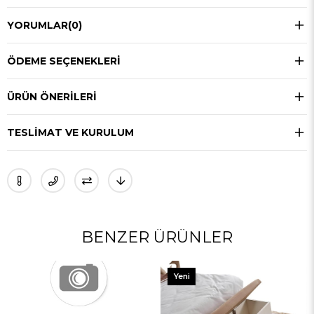
YORUMLAR
(0)
ÖDEME SEÇENEKLERI
ÜRÜN ÖNERILERI
TESLIMAT VE KURULUM
BENZER ÜRÜNLER
Yeni
Yeni
Ürün
Ürün