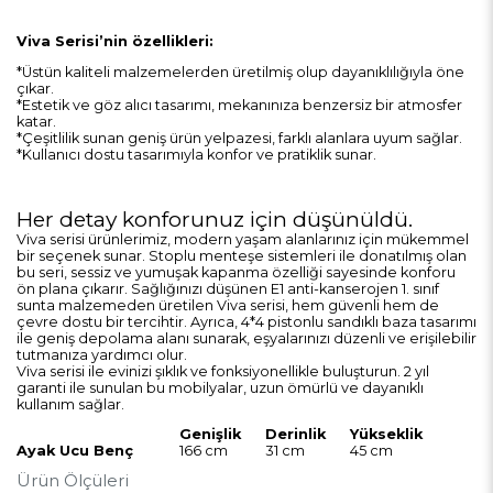
Viva Serisi’nin özellikleri:
*Üstün kaliteli malzemelerden üretilmiş olup dayanıklılığıyla öne
çıkar.
*Estetik ve göz alıcı tasarımı, mekanınıza benzersiz bir atmosfer
katar.
*Çeşitlilik sunan geniş ürün yelpazesi, farklı alanlara uyum sağlar.
*Kullanıcı dostu tasarımıyla konfor ve pratiklik sunar.
Her detay konforunuz için düşünüldü.
Viva serisi ürünlerimiz, modern yaşam alanlarınız için mükemmel
bir seçenek sunar. Stoplu menteşe sistemleri ile donatılmış olan
bu seri, sessiz ve yumuşak kapanma özelliği sayesinde konforu
ön plana çıkarır. Sağlığınızı düşünen E1 anti-kanserojen 1. sınıf
sunta malzemeden üretilen Viva serisi, hem güvenli hem de
çevre dostu bir tercihtir. Ayrıca, 4*4 pistonlu sandıklı baza tasarımı
ile geniş depolama alanı sunarak, eşyalarınızı düzenli ve erişilebilir
tutmanıza yardımcı olur.
Viva serisi ile evinizi şıklık ve fonksiyonellikle buluşturun. 2 yıl
garanti ile sunulan bu mobilyalar, uzun ömürlü ve dayanıklı
kullanım sağlar.
Genişlik
Derinlik
Yükseklik
Ayak Ucu Benç
166 cm
31 cm
45 cm
Ürün Ölçüleri