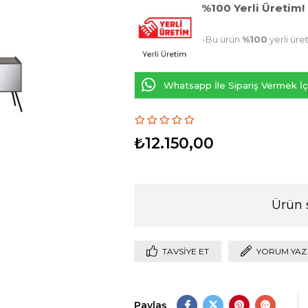
%100 Yerli Üretim!
-Bu ürün
%100
yerli üre
Whatsapp İle Sipariş Vermek İçi
₺12.150,00
Ürün 
TAVSIYE ET
YORUM YAZ
Paylaş