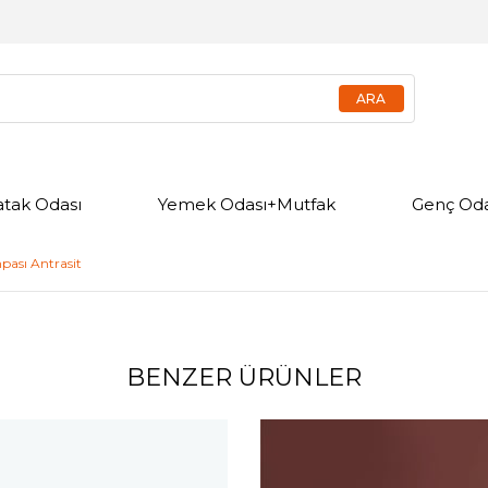
atak Odası
Yemek Odası+Mutfak
Genç Oda
pası Antrasit
BENZER ÜRÜNLER