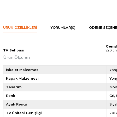
ÜRÜN ÖZELLIKLERI
YORUMLAR
(0)
ÖDEME SEÇENE
Genişl
TV Sehpası
220 c
Ürün Ölçüleri
İskelet Malzemesi
Yon
Kapak Malzemesi
Yon
Tasarım
Mod
Renk
Gri
Ayak Rengi
Siya
TV Ünitesi Genişliği
201 