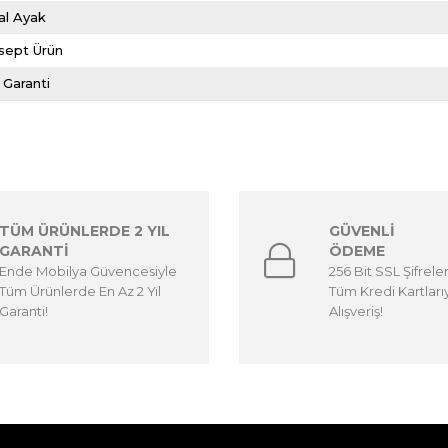
al Ayak
sept Ürün
l Garanti
TÜM ÜRÜNLERDE 2 YIL
GÜVENLİ
GARANTİ
ÖDEME
Ende Mobilya Güvencesiyle
256 Bit SSL Şifrele
Tüm Ürünlerde En Az 2 Yıl
Tüm Kredi Kartları
Garanti!
Alışveriş!