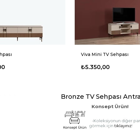
hpası
Viva Mini TV Sehpası
00
₺5.350,00
Bronze TV Sehpası Antra
Konsept Ürün!
-Koleksiyonun diğer parç
görmek için
tıklayınız
!