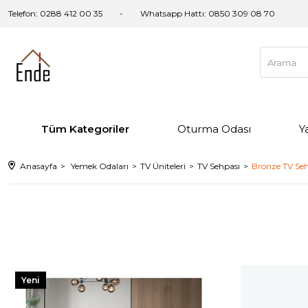
Telefon: 0288 412 00 35
Whatsapp Hattı:
0850 309 08 70
Tüm Kategoriler
Oturma Odası
Y
Anasayfa
Yemek Odaları
TV Üniteleri
TV Sehpası
Bronze TV Seh
Yeni
Ürün