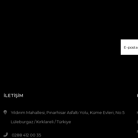
İLETİŞİM
Yıldırım Mahallesi, Pınarhisar Asfaltı Yolu, Küme Evleri, No:5
Lüleburgaz / Kırklareli / Türkiye
0288 412 00 35