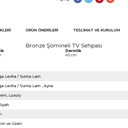
KLERI
ÜRÜN ÖNERILERI
TESLIMAT VE KURULUM
Bronze Şömineli TV Sehpası
ik
Derinlik
m
45 cm
ga Levha / Sunta Lam
ga Levha / Sunta Lam
Ayna
ern
Luxury
Siyah
h
cm ve Üzeri