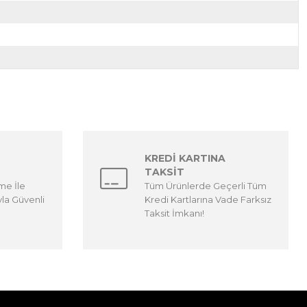
KREDİ KARTINA
TAKSİT
me İle
Tüm Ürünlerde Geçerli Tüm
yla Güvenli
Kredi Kartlarına Vade Farksız
Taksit İmkanı!