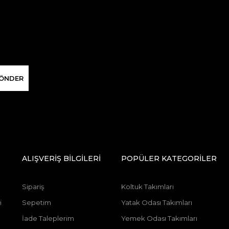
ÖNDER
ALIŞVERİŞ BİLGİLERİ
POPÜLER KATEGORİLER
Sipariş
Koltuk Takımları
i
Sepetim
Yatak Odası Takımları
İade Taleplerim
Yemek Odası Takımları