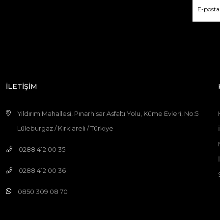
İLETİŞİM
Yıldırım Mahallesi, Pınarhisar Asfaltı Yolu, Küme Evleri, No:5
Lüleburgaz / Kırklareli / Türkiye
0288 412 00 35
0288 412 00 36
0850 309 08 70