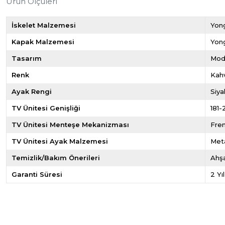
Ürün Ölçüleri
İskelet Malzemesi
Yon
Kapak Malzemesi
Yon
Tasarım
Mod
Renk
Kah
Ayak Rengi
Siya
TV Ünitesi Genişliği
181-
TV Ünitesi Menteşe Mekanizması
Fre
TV Ünitesi Ayak Malzemesi
Met
Temizlik/Bakım Önerileri
Ahşa
Garanti Süresi
2 Yı