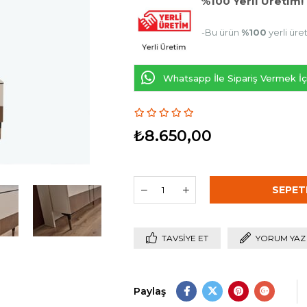
%100 Yerli Üretim!
-Bu ürün
%100
yerli üre
Whatsapp İle Sipariş Vermek İçi
₺8.650,00
TAVSIYE ET
YORUM YAZ
Paylaş