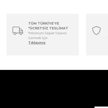
TÜM TÜRKİYE'YE
*ÜCRETSİZ TESLİMAT
*Minimum Sepet Tutarını
Görmek İçin
Tıklayınız