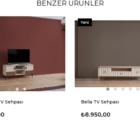
BENZER ÜRÜNLER
Yeni
Ürün
TV Sehpası
Bella TV Sehpası
00
₺8.950,00