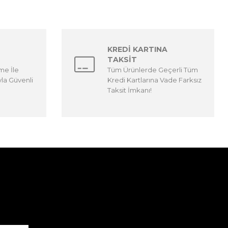
KREDİ KARTINA
TAKSİT
me İle
Tüm Ürünlerde Geçerli Tüm
yla Güvenli
Kredi Kartlarına Vade Farksız
Taksit İmkanı!