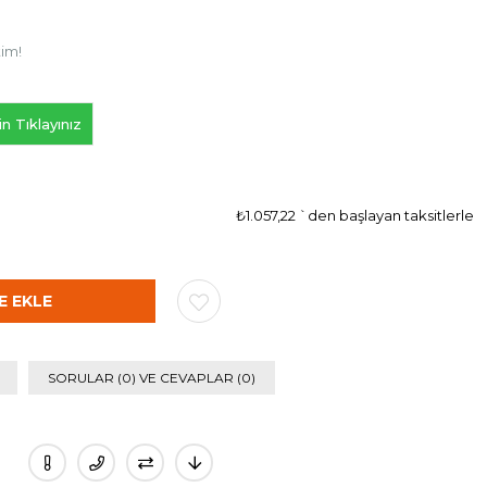
tim!
n Tıklayınız
₺1.057,22
`den başlayan taksitlerle
SORULAR (0) VE CEVAPLAR (0)