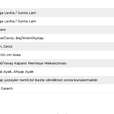
ga Levha / Sunta Lam
ga Levha / Sunta Lam
ern
ve/Ceviz
Bej/Krem/Aytaşı
h
Ceviz
200 cm Arası
nli/Yavaş Kapanır Menteşe Mekanizması
al Ayak
Ahşap Ayak
p yüzeyler nemli bir bezle silindikten sonra kurulanmalıdır.
l Garanti