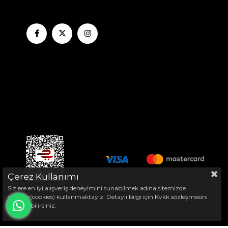
Çerez Kullanımı
Sizlere en iyi alışveriş deneyimini sunabilmek adına sitemizde
çerezler(cookies) kullanmaktayız. Detaylı bilgi için Kvkk sözleşmesini
inceleyebilirsiniz.