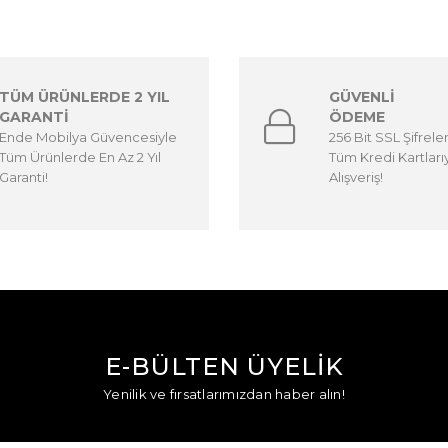
TÜM ÜRÜNLERDE 2 YIL
GÜVENLİ
GARANTİ
ÖDEME
Ende Mobilya Güvencesiyle
256 Bit SSL Şifrele
Tüm Ürünlerde En Az 2 Yıl
Tüm Kredi Kartları
Garanti!
Alışveriş!
E-BÜLTEN ÜYELİK
Yenilik ve fırsatlarımızdan haber alın!