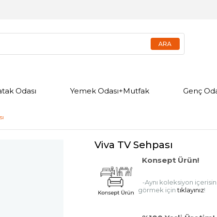
atak Odası
Yemek Odası+Mutfak
Genç Oda
sı
Viva TV Sehpası
Konsept Ürün!
-Aynı koleksiyon içerisin
görmek için
tıklayınız
!