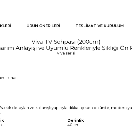
KLERI
ÜRÜN ÖNERILERI
TESLIMAT VE KURULUM
Viva TV Sehpası (200cm)
arım Anlayışı ve Uyumlu Renkleriyle Şıklığı Ön P
Viva serisi
nım sunar.
. Estetik detayları ve kullanışlı yapısıyla dikkat çeken bu ünite, modern y
.
ik
Derinlik
m
40 cm