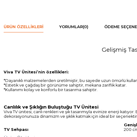
ÜRÜN ÖZELLIKLERI
YORUMLAR
(0)
ÖDEME SEÇENE
Gelişmiş Tas
Viva TV Ünitesi’nin özellikleri:
*Dayanıklı malzemelerden üretilmiştir, bu sayede uzun ömürlü kulla
*Estetik ve çağdaş bir görünüme sahiptir, mekana zariflik katar.
*Kullanımı kolay ve konforlu bir tasarıma sahiptir.
Canlılık ve Şıklığın Buluştuğu TV Ünitesi
Viva TV ünitesi, canlı renkleri ve şık tasarımıyla evinize enerji katıyor
dekorasyonunuza dinamizm ve şıklık katmak için ideal bir seçenektir
Genişl
TV Sehpası
200 c