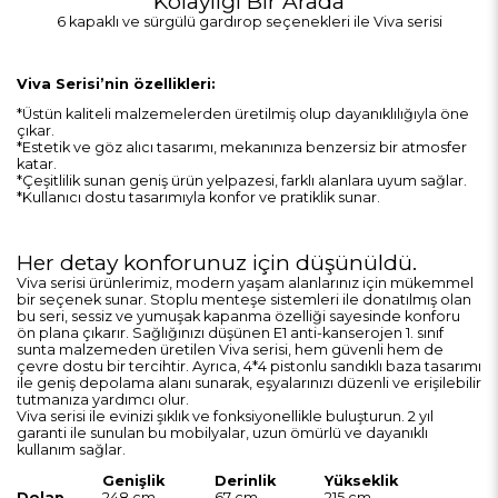
Kolaylığı Bir Arada
6 kapaklı ve sürgülü gardırop seçenekleri ile
Viva serisi
Viva Serisi’nin özellikleri:
*Üstün kaliteli malzemelerden üretilmiş olup dayanıklılığıyla öne
çıkar.
*Estetik ve göz alıcı tasarımı, mekanınıza benzersiz bir atmosfer
katar.
*Çeşitlilik sunan geniş ürün yelpazesi, farklı alanlara uyum sağlar.
*Kullanıcı dostu tasarımıyla konfor ve pratiklik sunar.
Her detay konforunuz için düşünüldü.
Viva serisi ürünlerimiz, modern yaşam alanlarınız için mükemmel
bir seçenek sunar. Stoplu menteşe sistemleri ile donatılmış olan
bu seri, sessiz ve yumuşak kapanma özelliği sayesinde konforu
ön plana çıkarır. Sağlığınızı düşünen E1 anti-kanserojen 1. sınıf
sunta malzemeden üretilen Viva serisi, hem güvenli hem de
çevre dostu bir tercihtir. Ayrıca, 4*4 pistonlu sandıklı baza tasarımı
ile geniş depolama alanı sunarak, eşyalarınızı düzenli ve erişilebilir
tutmanıza yardımcı olur.
Viva serisi ile evinizi şıklık ve fonksiyonellikle buluşturun. 2 yıl
garanti ile sunulan bu mobilyalar, uzun ömürlü ve dayanıklı
kullanım sağlar.
Genişlik
Derinlik
Yükseklik
Dolap
248 cm
67 cm
215 cm