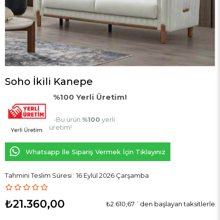
Soho İkili Kanepe
%100 Yerli Üretim!
-Bu ürün
%100
yerli
üretim!
Whatsapp İle Sipariş Vermek İçin Tıklayınız
Tahmini Teslim Süresi
:
16 Eylül 2026 Çarşamba
₺21.360,00
₺2.610,67
`den başlayan taksitlerle