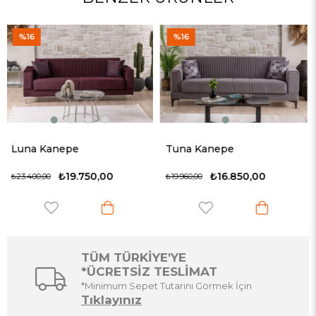
%16
%17
Tuna Kanepe
Meriç Kanepe
₺16.850,00
₺16.350,00
₺19.960,00
₺19.750,00
TÜM TÜRKİYE'YE
*ÜCRETSİZ TESLİMAT
*Minimum Sepet Tutarını Görmek İçin
Tıklayınız