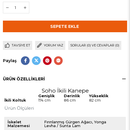
TAVSIYE ET
YORUM YAZ
SORULAR (0) VE CEVAPLAR (0)
Paylaş
ÜRÜN ÖZELLIKLERI
Soho İkili Kanepe
Genişlik
Derinlik
Yükseklik
İkili Koltuk
174 cm
86 cm
82 cm
Ürün Ölçüleri
İskelet
Fırınlanmış Gürgen Ağacı
Yonga
Malzemesi
Levha / Sunta Lam