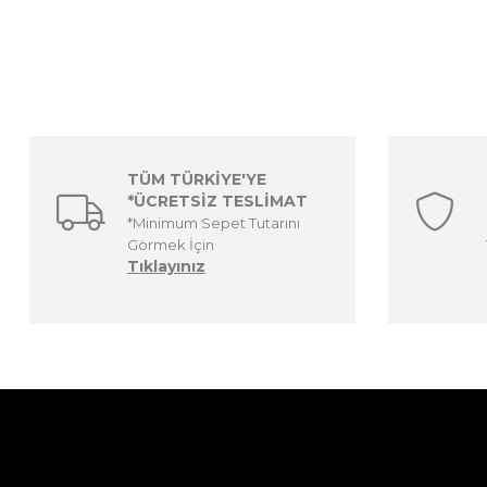
TÜM TÜRKİYE'YE
*ÜCRETSİZ TESLİMAT
*Minimum Sepet Tutarını
Görmek İçin
Tıklayınız