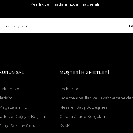
Yenilik ve fırsatlarımızdan haber alın!
G
KURUMSAL
MÜŞTERİ HİZMETLERİ
Hakkımızda
Ende Blog
İletişim
Ödeme Koşulları ve Taksit Seçenekler
Mağazalarımız
Mesafeli Satış Sözleşmesi
İade ve Değişim Koşulları
Garanti & İade Sorgulama
Sıkça Sorulan Sorular
KVKK