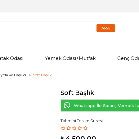
atak Odası
Yemek Odası+Mutfak
Genç Oda
ryola ve Başucu
Soft Başlık
Soft Başlık
Whatsapp İle Sipariş Vermek İçi
Tahmini Teslim Süresi
:
₺4.500,00