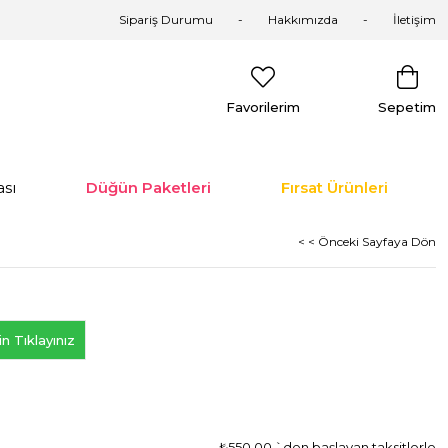
Sipariş Durumu
Hakkımızda
İletişim
Favorilerim
Sepetim
sı
Düğün Paketleri
Fırsat Ürünleri
< < Önceki Sayfaya Dön
n Tıklayınız
₺550,00
`den başlayan taksitlerle