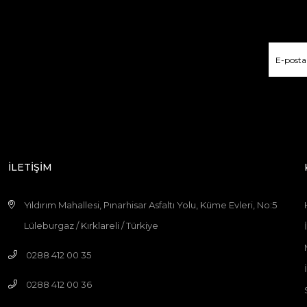
İLETİŞİM
Yıldırım Mahallesi, Pınarhisar Asfaltı Yolu, Küme Evleri, No:5
Lüleburgaz / Kırklareli / Türkiye
0288 412 00 35
0288 412 00 36