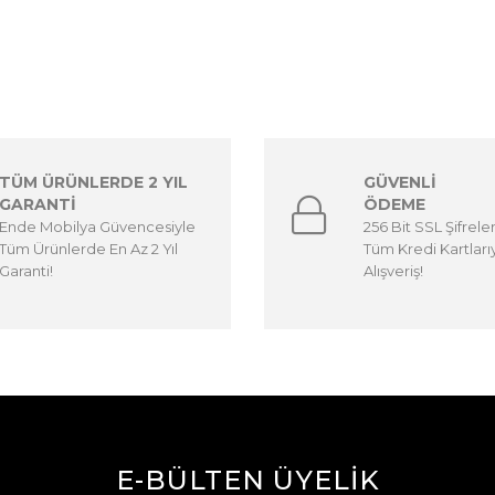
TÜM ÜRÜNLERDE 2 YIL
GÜVENLİ
GARANTİ
ÖDEME
Ende Mobilya Güvencesiyle
256 Bit SSL Şifrele
Tüm Ürünlerde En Az 2 Yıl
Tüm Kredi Kartları
Garanti!
Alışveriş!
E-BÜLTEN ÜYELİK