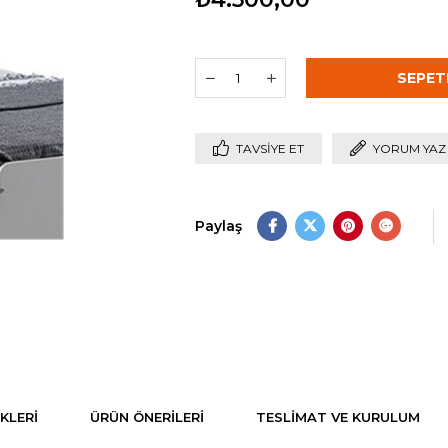
TAVSIYE ET
YORUM YAZ
Paylaş
KLERI
ÜRÜN ÖNERILERI
TESLIMAT VE KURULUM