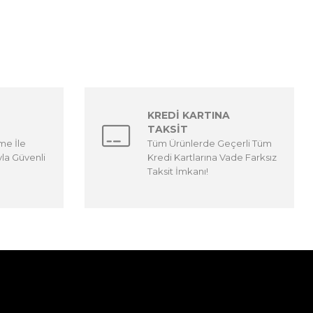
KREDİ KARTINA
TAKSİT
me İle
Tüm Ürünlerde Geçerli Tüm
yla Güvenli
Kredi Kartlarına Vade Farksız
Taksit İmkanı!