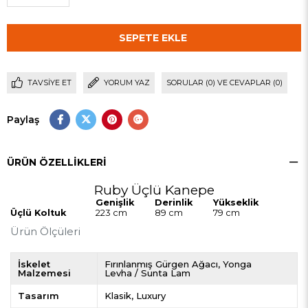
TAVSIYE ET
YORUM YAZ
SORULAR (0) VE CEVAPLAR (0)
Paylaş
ÜRÜN ÖZELLIKLERI
Ruby Üçlü Kanepe
Genişlik
Derinlik
Yükseklik
Üçlü Koltuk
223 cm
89 cm
79 cm
Ürün Ölçüleri
İskelet
Fırınlanmış Gürgen Ağacı
Yonga
Malzemesi
Levha / Sunta Lam
Tasarım
Klasik
Luxury