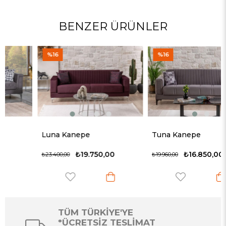
BENZER ÜRÜNLER
%16
%16
Luna Kanepe
Tuna Kanepe
₺19.750,00
₺16.850,00
₺23.400,00
₺19.960,00
TÜM TÜRKİYE'YE
*ÜCRETSİZ TESLİMAT