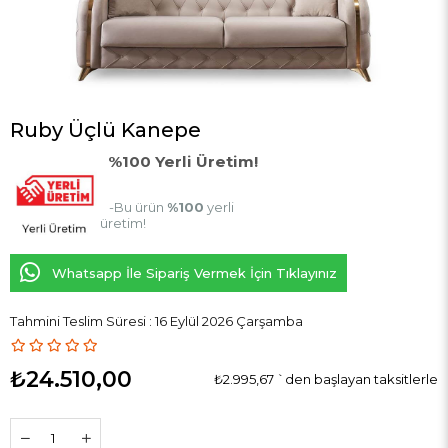
Ruby Üçlü Kanepe
%100 Yerli Üretim!
-Bu ürün
%100
yerli
üretim!
Whatsapp İle Sipariş Vermek İçin Tıklayınız
Tahmini Teslim Süresi
:
16 Eylül 2026 Çarşamba
₺24.510,00
₺2.995,67
`den başlayan taksitlerle