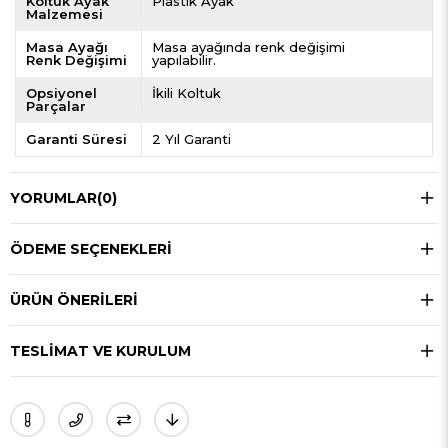
Koltuk Ayak
Plastik Ayak
Malzemesi
Masa Ayağı
Masa ayağında renk değişimi
Renk Değişimi
yapılabilir.
Opsiyonel
İkili Koltuk
Parçalar
Garanti Süresi
2 Yıl Garanti
YORUMLAR
(0)
ÖDEME SEÇENEKLERI
ÜRÜN ÖNERILERI
TESLIMAT VE KURULUM