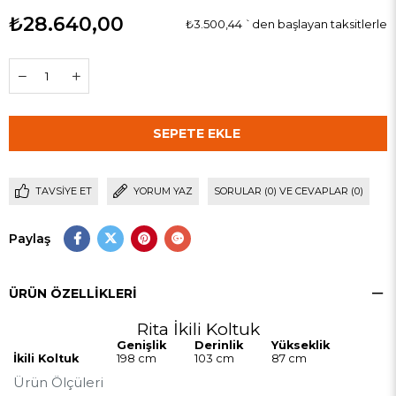
₺28.640,00
₺3.500,44
`den başlayan taksitlerle
TAVSIYE ET
YORUM YAZ
SORULAR (0) VE CEVAPLAR (0)
Paylaş
ÜRÜN ÖZELLIKLERI
Rita İkili Koltuk
Genişlik
Derinlik
Yükseklik
İkili Koltuk
198 cm
103 cm
87 cm
Ürün Ölçüleri