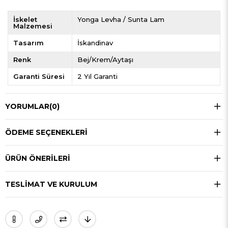
İskelet
Yonga Levha / Sunta Lam
Malzemesi
Tasarım
İskandinav
Renk
Bej/Krem/Aytaşı
Garanti Süresi
2 Yıl Garanti
YORUMLAR
(0)
ÖDEME SEÇENEKLERI
ÜRÜN ÖNERILERI
TESLIMAT VE KURULUM