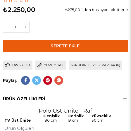
₺2.250,00
₺275,00
`den başlayan taksitlerle
TAVSIYE ET
YORUM YAZ
SORULAR (0) VE CEVAPLAR (0)
Paylaş
ÜRÜN ÖZELLIKLERI
Polo Üst Ünite - Raf
Genişlik
Derinlik
Yükseklik
TV Üst Ünite
180 cm
19 cm
30 cm
Ürün Ölçüleri