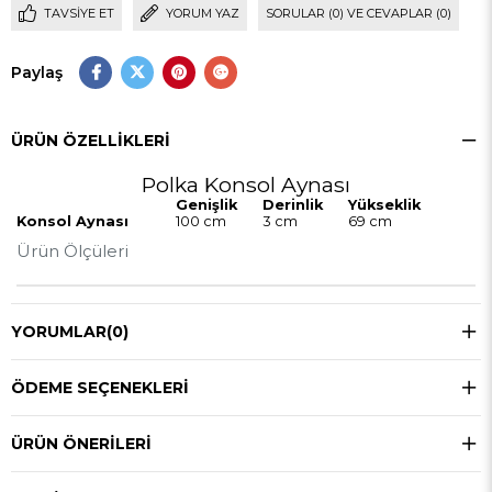
TAVSIYE ET
YORUM YAZ
SORULAR (0) VE CEVAPLAR (0)
Paylaş
ÜRÜN ÖZELLIKLERI
Polka Konsol Aynası
Genişlik
Derinlik
Yükseklik
Konsol Aynası
100 cm
3 cm
69 cm
Ürün Ölçüleri
YORUMLAR
(0)
ÖDEME SEÇENEKLERI
ÜRÜN ÖNERILERI