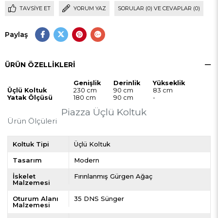
TAVSIYE ET
YORUM YAZ
SORULAR (0) VE CEVAPLAR (0)
Paylaş
ÜRÜN ÖZELLIKLERI
Genişlik
Derinlik
Yükseklik
Üçlü Koltuk
230 cm
90 cm
83 cm
Yatak Ölçüsü
180 cm
90 cm
-
Piazza Üçlü Koltuk
Ürün Ölçüleri
Koltuk Tipi
Üçlü Koltuk
Tasarım
Modern
İskelet
Fırınlanmış Gürgen Ağaç
Malzemesi
Oturum Alanı
35 DNS Sünger
Malzemesi