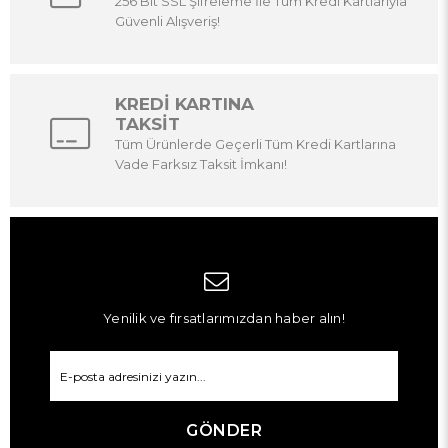
256 Bit SSL Şifreleme İle Tüm Kredi Kartlarıyla
Güvenli Alışveriş!
KREDİ KARTINA
TAKSİT
Tüm Ürünlerde Geçerli Tüm Kredi Kartlarına
Vade Farksız Taksit İmkanı!
Yenilik ve fırsatlarımızdan haber alın!
GÖNDER