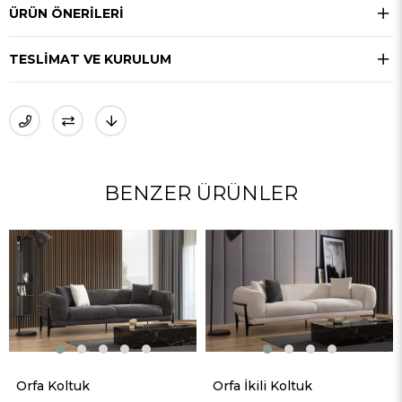
ÜRÜN ÖNERILERI
TESLIMAT VE KURULUM
BENZER ÜRÜNLER
P
Orfa Koltuk
Orfa İkili Koltuk