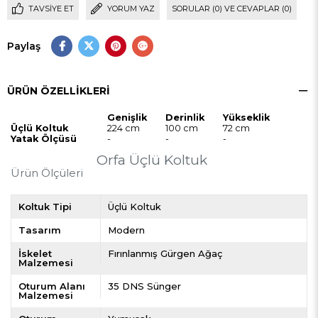
TAVSIYE ET
YORUM YAZ
SORULAR (0) VE CEVAPLAR (0)
Paylaş
ÜRÜN ÖZELLIKLERI
Genişlik
Derinlik
Yükseklik
Üçlü Koltuk
224 cm
100 cm
72 cm
Yatak Ölçüsü
-
-
-
Orfa Üçlü Koltuk
Ürün Ölçüleri
Koltuk Tipi
Üçlü Koltuk
Tasarım
Modern
İskelet
Fırınlanmış Gürgen Ağaç
Malzemesi
Oturum Alanı
35 DNS Sünger
Malzemesi