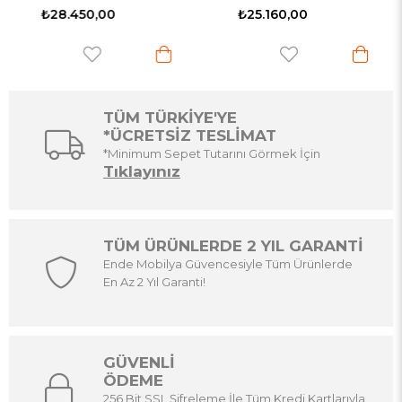
₺28.450,00
₺25.160,00
TÜM TÜRKİYE'YE
*ÜCRETSİZ TESLİMAT
*Minimum Sepet Tutarını Görmek İçin
Tıklayınız
TÜM ÜRÜNLERDE 2 YIL GARANTİ
Ende Mobilya Güvencesiyle Tüm Ürünlerde
En Az 2 Yıl Garanti!
GÜVENLİ
ÖDEME
256 Bit SSL Şifreleme İle Tüm Kredi Kartlarıyla