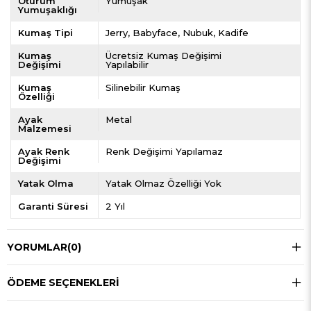
Oturum
Yumuşak
Yumuşaklığı
Kumaş Tipi
Jerry
Babyface
Nubuk
Kadife
Kumaş
Ücretsiz Kumaş Değişimi
Değişimi
Yapılabilir
Kumaş
Silinebilir Kumaş
Özelliği
Ayak
Metal
Malzemesi
Ayak Renk
Renk Değişimi Yapılamaz
Değişimi
Yatak Olma
Yatak Olmaz Özelliği Yok
Garanti Süresi
2 Yıl
YORUMLAR
(0)
ÖDEME SEÇENEKLERI