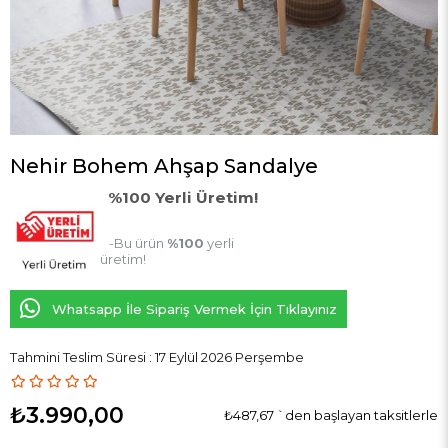
Nehir Bohem Ahşap Sandalye
%100 Yerli Üretim!
-Bu ürün
%100
yerli
üretim!
Whatsapp İle Sipariş Vermek İçin Tıklayınız
Tahmini Teslim Süresi
:
17 Eylül 2026 Perşembe
₺3.990,00
₺487,67
`den başlayan taksitlerle