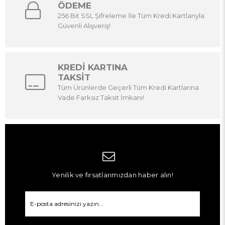
ÖDEME
256 Bit SSL Şifreleme İle Tüm Kredi Kartlarıyla
Güvenli Alışveriş!
KREDİ KARTINA
TAKSİT
Tüm Ürünlerde Geçerli Tüm Kredi Kartlarına
Vade Farksız Taksit İmkanı!
Yenilik ve fırsatlarımızdan haber alın!