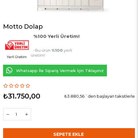
Motto Dolap
%100 Yerli Üretim!
-Bu ürün
%100
yerli
üretim!
Whatsapp İle Sipariş Vermek İçin Tıklayınız
₺31.750,00
₺3.880,56
`den başlayan taksitlerle