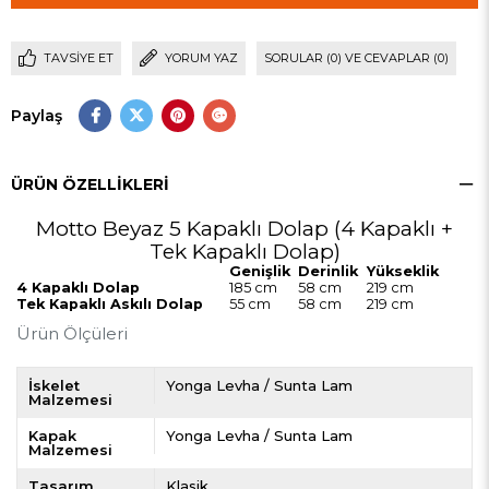
TAVSIYE ET
YORUM YAZ
SORULAR (0) VE CEVAPLAR (0)
Paylaş
ÜRÜN ÖZELLIKLERI
Motto Beyaz 5 Kapaklı Dolap (4 Kapaklı +
Tek Kapaklı Dolap)
Genişlik
Derinlik
Yükseklik
4 Kapaklı Dolap
185 cm
58 cm
219 cm
Tek Kapaklı Askılı Dolap
55 cm
58 cm
219 cm
Ürün Ölçüleri
İskelet
Yonga Levha / Sunta Lam
Malzemesi
Kapak
Yonga Levha / Sunta Lam
Malzemesi
Tasarım
Klasik