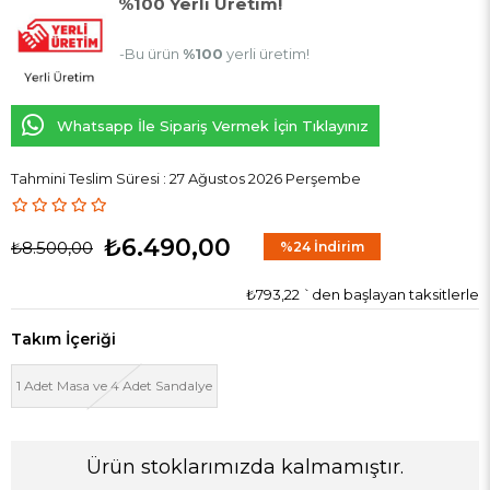
%100 Yerli Üretim!
-Bu ürün
%100
yerli üretim!
Whatsapp İle Sipariş Vermek İçin Tıklayınız
Tahmini Teslim Süresi
:
27 Ağustos 2026 Perşembe
₺6.490,00
₺8.500,00
%
24
İndirim
₺793,22
`den başlayan taksitlerle
Takım İçeriği
1 Adet Masa ve 4 Adet Sandalye
Ürün stoklarımızda kalmamıştır.