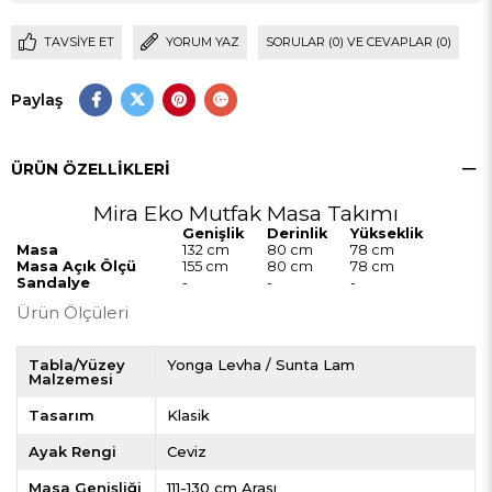
TAVSIYE ET
YORUM YAZ
SORULAR (0) VE CEVAPLAR (0)
Paylaş
ÜRÜN ÖZELLIKLERI
Mira Eko Mutfak Masa Takımı
Genişlik
Derinlik
Yükseklik
Masa
132 cm
80 cm
78 cm
Masa Açık Ölçü
155 cm
80 cm
78 cm
Sandalye
-
-
-
Ürün Ölçüleri
Tabla/Yüzey
Yonga Levha / Sunta Lam
Malzemesi
Tasarım
Klasik
Ayak Rengi
Ceviz
Masa Genişliği
111-130 cm Arası