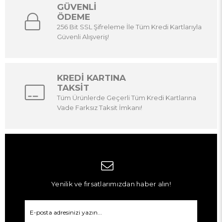
GÜVENLİ
ÖDEME
256 Bit SSL Şifreleme İle Tüm Kredi Kartlarıyla
Güvenli Alışveriş!
KREDİ KARTINA
TAKSİT
Tüm Ürünlerde Geçerli Tüm Kredi Kartlarına
Vade Farksız Taksit İmkanı!
Yenilik ve fırsatlarımızdan haber alın!