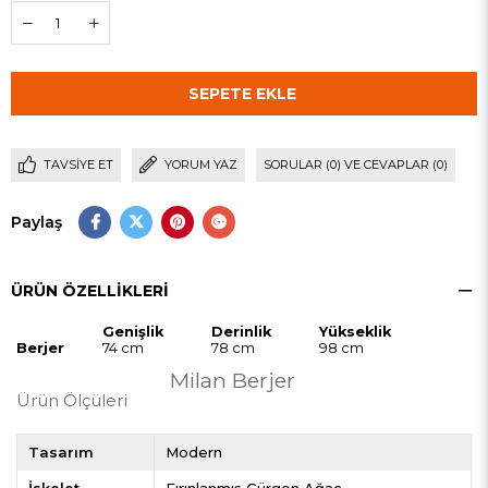
TAVSIYE ET
YORUM YAZ
SORULAR (0) VE CEVAPLAR (0)
Paylaş
ÜRÜN ÖZELLIKLERI
Genişlik
Derinlik
Yükseklik
Berjer
74 cm
78 cm
98 cm
Milan Berjer
Ürün Ölçüleri
Tasarım
Modern
İskelet
Fırınlanmış Gürgen Ağaç