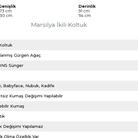
Genişlik
Derinlik
173 cm
91 cm
130 cm
114 cm
Marsilya İkili Koltuk
i Koltuk
nlanmış Gürgen Ağaç
DNS Sünger
t
y
Babyface
Nubuk
Kadife
tsiz Kumaş Değişimi Yapılabilir
nebilir Kumaş
tik
k Değişimi Yapılamaz
k Olma Özelliği Var