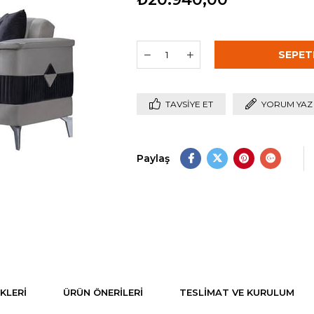
TAVSIYE ET
YORUM YAZ
Paylaş
KLERI
ÜRÜN ÖNERILERI
TESLIMAT VE KURULUM