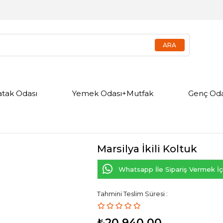
atak Odası
Yemek Odası+Mutfak
Genç Oda
Marsilya İkili Koltuk
Whatsapp İle Sipariş Vermek İçi
Tahmini Teslim Süresi
:
₺20.940,00