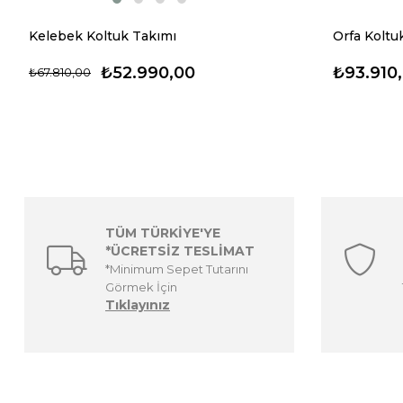
Kelebek Koltuk Takımı
Orfa Koltu
₺52.990,00
₺93.910
₺67.810,00
TÜM TÜRKİYE'YE
*ÜCRETSİZ TESLİMAT
*Minimum Sepet Tutarını
Görmek İçin
Tıklayınız