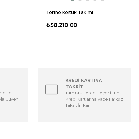
Torino Koltuk Takımı
₺58.210,00
KREDİ KARTINA
TAKSİT
me İle
Tüm Ürünlerde Geçerli Tüm
yla Güvenli
Kredi Kartlarına Vade Farksız
Taksit İmkanı!