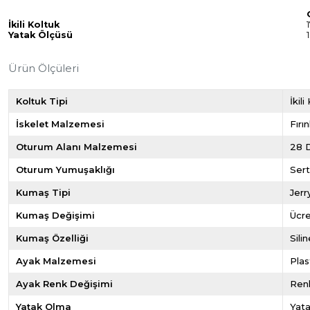
İkili Koltuk
Yatak Ölçüsü
Ürün Ölçüleri
Koltuk Tipi
İkil
İskelet Malzemesi
Fırı
Oturum Alanı Malzemesi
28 
Oturum Yumuşaklığı
Ser
Kumaş Tipi
Jerr
Kumaş Değişimi
Ücre
Kumaş Özelliği
Sili
Ayak Malzemesi
Plas
Ayak Renk Değişimi
Ren
Yatak Olma
Yata