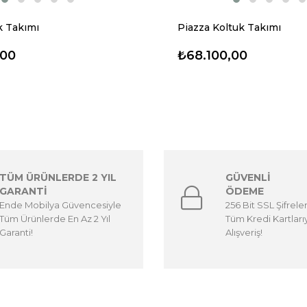
k Takımı
Piazza Koltuk Takımı
,00
₺68.100,00
TÜM ÜRÜNLERDE 2 YIL
GÜVENLİ
GARANTİ
ÖDEME
Ende Mobilya Güvencesiyle
256 Bit SSL Şifrele
Tüm Ürünlerde En Az 2 Yıl
Tüm Kredi Kartları
Garanti!
Alışveriş!