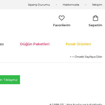
Sipariş Durumu
Hakkımızda
İletişim
Favorilerim
Sepetim
sı
Düğün Paketleri
Fırsat Ürünleri
< < Önceki Sayfaya Dön
n Tıklayınız
₺2.559,33
`den başlayan taksitlerle