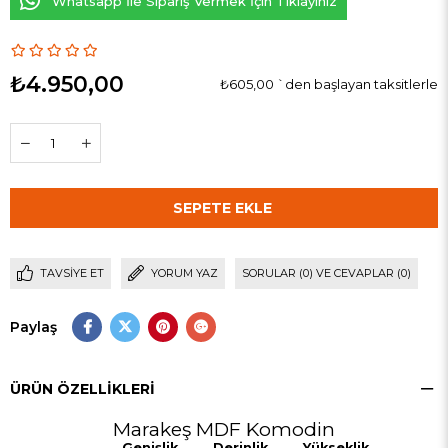
Whatsapp İle Sipariş Vermek İçin Tıklayınız
₺4.950,00
₺605,00
`den başlayan taksitlerle
TAVSIYE ET
YORUM YAZ
SORULAR (0) VE CEVAPLAR (0)
Paylaş
ÜRÜN ÖZELLIKLERI
Marakeş MDF Komodin
Genişlik
Derinlik
Yükseklik