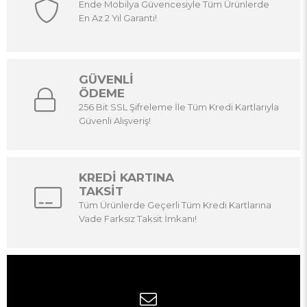
Ende Mobilya Güvencesiyle Tüm Ürünlerde
En Az 2 Yıl Garanti!
GÜVENLİ
ÖDEME
256 Bit SSL Şifreleme İle Tüm Kredi Kartlarıyla
Güvenli Alışveriş!
KREDİ KARTINA
TAKSİT
Tüm Ürünlerde Geçerli Tüm Kredi Kartlarına
Vade Farksız Taksit İmkanı!