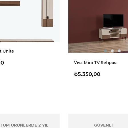
t Ünite
00
Viva Mini TV Sehpası
₺5.350,00
TÜM ÜRÜNLERDE 2 YIL
GÜVENLİ