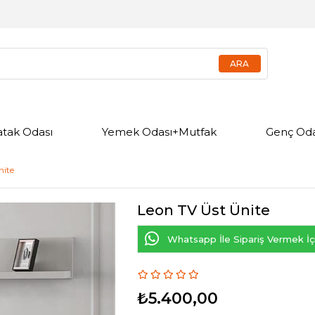
atak Odası
Yemek Odası+Mutfak
Genç Oda
nite
Leon TV Üst Ünite
Whatsapp İle Sipariş Vermek İçi
₺5.400,00