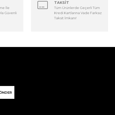
TAKSİT
me İle
Tüm Ürünlerde Geçerli Tüm
yla Güvenli
Kredi Kartlarına Vade Farksız
Taksit İmkanı!
ÖNDER