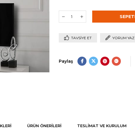
TAVSIYE ET
YORUM YAZ
Paylaş
KLERI
ÜRÜN ÖNERILERI
TESLIMAT VE KURULUM