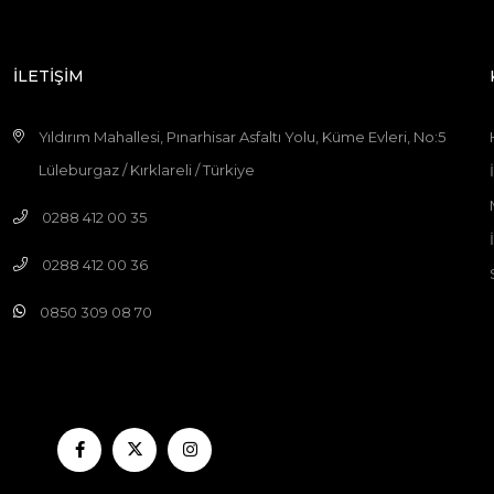
İLETİŞİM
Yıldırım Mahallesi, Pınarhisar Asfaltı Yolu, Küme Evleri, No:5
Lüleburgaz / Kırklareli / Türkiye
0288 412 00 35
0288 412 00 36
0850 309 08 70