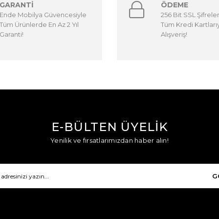
GARANTİ
ÖDEME
Ende Mobilya Güvencesiyle
256 Bit SSL Şifrele
Tüm Ürünlerde En Az 2 Yıl
Tüm Kredi Kartları
Garanti!
Alışveriş!
E-BÜLTEN ÜYELİK
Yenilik ve fırsatlarımızdan haber alın!
G