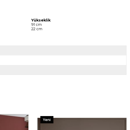
Yükseklik
91 cm
22 cm
Yeni
Ürün