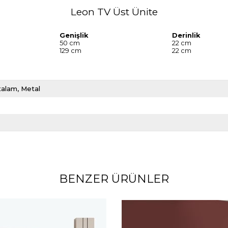
Leon TV Üst Ünite
Genişlik
Derinlik
50 cm
22 cm
129 cm
22 cm
talam
Metal
BENZER ÜRÜNLER