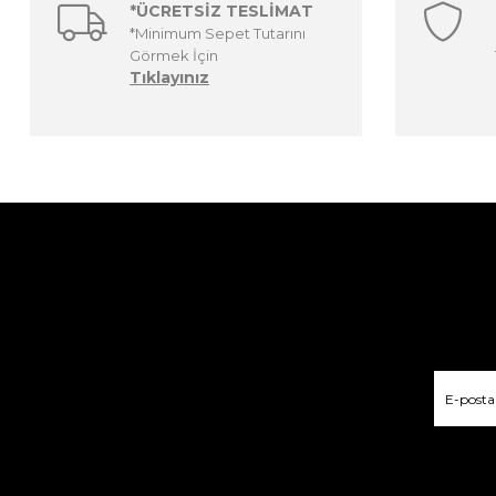
*ÜCRETSİZ TESLİMAT
*Minimum Sepet Tutarını
Görmek İçin
Tıklayınız