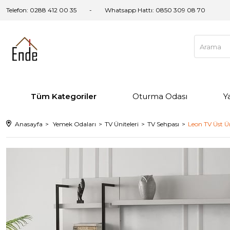
Telefon: 0288 412 00 35
Whatsapp Hattı:
0850 309 08 70
Tüm Kategoriler
Oturma Odası
Y
Anasayfa
Yemek Odaları
TV Üniteleri
TV Sehpası
Leon TV Üst Ü