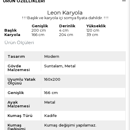
ÜRÜN ÖZELLIKLERI
Leon Karyola
! ! ! Başlık ve karyola içi somya fiyata dahildir. ! ! !
Genişlik
Derinlik
Yükseklik
Başlık
200 cm
4 cm
120 cm
Karyola
166 cm
204 cm
39 cm
Ürün Ölçüleri
Tasarım
Modern
Gövde
Suntalam
Metal
Malzemesi
Uyumlu Yatak
160x200
Ölçüsü
Genişlik
166 cm
Ayak
Metal
Malzemesi
Kumaş Türü
Kadife
Kumaş
Kumaş değişimi yapılamaz.
Değişimi