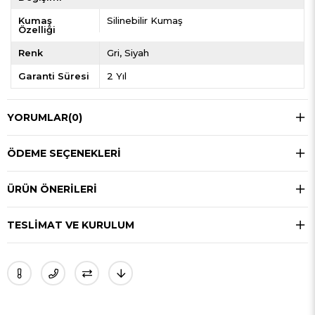
Kumaş
Silinebilir Kumaş
Özelliği
Renk
Gri
Siyah
Garanti Süresi
2 Yıl
YORUMLAR
(0)
ÖDEME SEÇENEKLERI
ÜRÜN ÖNERILERI
TESLIMAT VE KURULUM