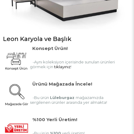
Leon Karyola ve Başlık
Konsept Ürün!
-Aynı koleksiyon içerisinde sunulan ürünleri
görmek için
tıklayınız
!
Ürünü Mağazada İncele!
-Bu ürün
Lüleburgaz
mağazamızda
sergilenen ürünler arasında yer almakta!
%100 Yerli Üretim!
-Bu ürün
%100
yerli üretim!