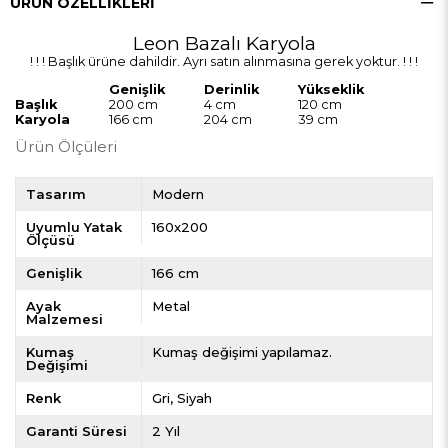
ÜRÜN ÖZELLIKLERI
Leon Bazalı Karyola
! ! ! Başlık ürüne dahildir. Ayrı satın alınmasına gerek yoktur. ! ! !
Genişlik
Derinlik
Yükseklik
Başlık
200 cm
4 cm
120 cm
Karyola
166 cm
204 cm
39 cm
Ürün Ölçüleri
Tasarım
Modern
Uyumlu Yatak
160x200
Ölçüsü
Genişlik
166 cm
Ayak
Metal
Malzemesi
Kumaş
Kumaş değişimi yapılamaz.
Değişimi
Renk
Gri
Siyah
Garanti Süresi
2 Yıl