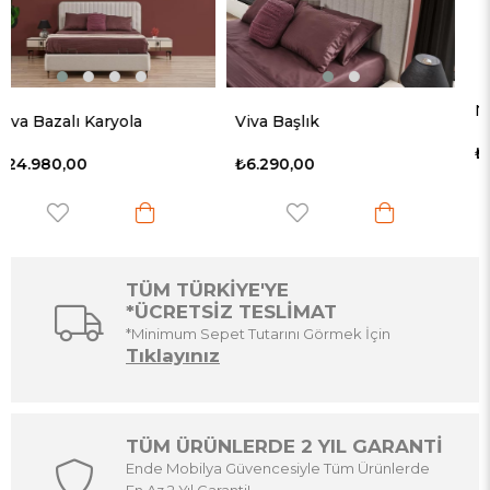
Nova Başlık
Viva Başlık
₺4.850,00
₺6.290,00
TÜM TÜRKİYE'YE
*ÜCRETSİZ TESLİMAT
*Minimum Sepet Tutarını Görmek İçin
Tıklayınız
TÜM ÜRÜNLERDE 2 YIL GARANTİ
Ende Mobilya Güvencesiyle Tüm Ürünlerde
En Az 2 Yıl Garanti!