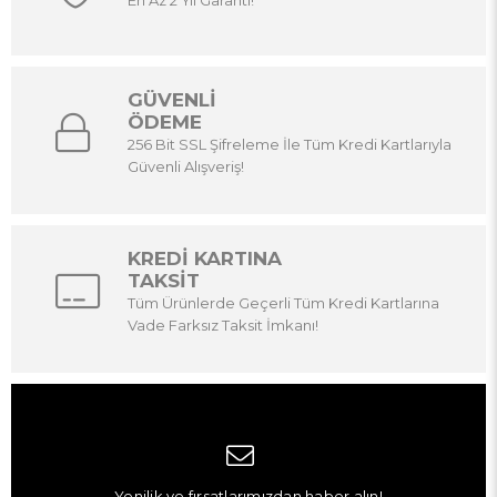
GÜVENLİ
ÖDEME
256 Bit SSL Şifreleme İle Tüm Kredi Kartlarıyla
Güvenli Alışveriş!
KREDİ KARTINA
TAKSİT
Tüm Ürünlerde Geçerli Tüm Kredi Kartlarına
Vade Farksız Taksit İmkanı!
Yenilik ve fırsatlarımızdan haber alın!