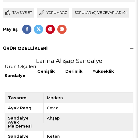
TAVSIYE ET
YORUM YAZ
SORULAR (0) VE CEVAPLAR (0)
Paylaş
ÜRÜN ÖZELLIKLERI
Larina Ahşap Sandalye
Ürün Ölçüleri
Genişlik
Derinlik
Yükseklik
Sandalye
-
-
-
Tasarım
Modern
Ayak Rengi
Ceviz
Sandalye
Ahşap
Ayak
Malzemesi
Sandalye
Keten