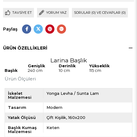
TAVSIYE ET
YORUM YAZ
SORULAR (0) VE CEVAPLAR (0)
Paylaş
ÜRÜN ÖZELLIKLERI
Larina Başlık
Genişlik
Derinlik
Yükseklik
Başlık
240 cm
10 cm
115 cm
Ürün Ölçüleri
İskelet
Yonga Levha / Sunta Lam
Malzemesi
Tasarım
Modern
Yatak Ölçüsü
Çift Kişilik
160x200
Başlık Kumaş
Keten
Malzemesi