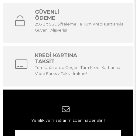
GÜVENLİ
ÖDEME
256 Bit SSL Şifreleme İle Tüm Kredi Kartlarıyla
Güvenli Alışveriş!
KREDİ KARTINA
TAKSİT
Tüm Ürünlerde Geçerli Tüm Kredi Kartlarına
Vade Farksız Taksit İmkanı!
Yenilik ve fırsatlarımızdan haber alın!