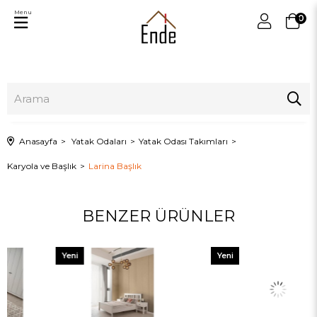
Menu
0
Anasayfa
Yatak Odaları
Yatak Odası Takımları
Karyola ve Başlık
Larina Başlık
BENZER ÜRÜNLER
Yeni
Yeni
Ürün
Ürün