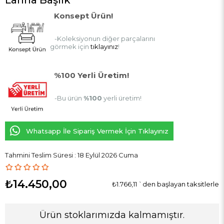
Konsept Ürün!
-Koleksiyonun diğer parçalarını
görmek için
tıklayınız
!
%100 Yerli Üretim!
-Bu ürün
%100
yerli üretim!
Whatsapp İle Sipariş Vermek İçin Tıklayınız
Tahmini Teslim Süresi
:
18 Eylül 2026 Cuma
₺14.450,00
₺1.766,11
`den başlayan taksitlerle
Ürün stoklarımızda kalmamıştır.