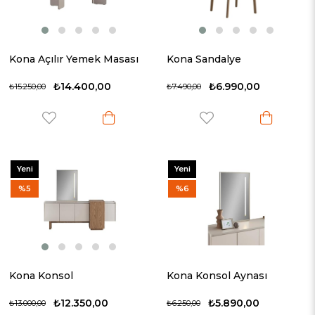
Kona Açılır Yemek Masası
Kona Sandalye
₺14.400,00
₺6.990,00
₺15.250,00
₺7.490,00
Yeni
Yeni
Ürün
Ürün
%5
%6
Kona Konsol
Kona Konsol Aynası
₺12.350,00
₺5.890,00
₺13.000,00
₺6.250,00