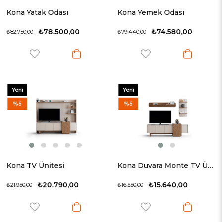
Kona Yatak Odası
Kona Yemek Odası
₺78.500,00
₺74.580,00
₺82.750,00
₺79.440,00
Yeni
Yeni
Ürün
Ürün
%5
%5
Kona TV Ünitesi
Kona Duvara Monte TV Ünitesi
₺20.790,00
₺15.640,00
₺21.950,00
₺16.550,00