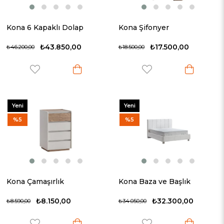
Kona 6 Kapaklı Dolap
Kona Şifonyer
₺43.850,00
₺17.500,00
₺46.200,00
₺18.500,00
Yeni
Yeni
Ürün
Ürün
%5
%5
Kona Çamaşırlık
Kona Baza ve Başlık
₺8.150,00
₺32.300,00
₺8.590,00
₺34.050,00