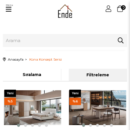
Menu
0
Anasayfa
Kona Konsept Serisi
Sıralama
Filtreleme
Yeni
Yeni
Ürün
Ürün
%5
%6