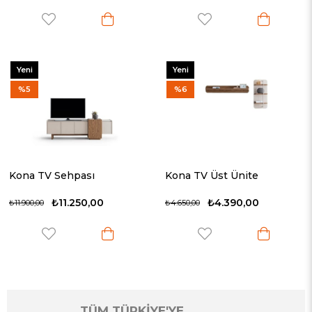
Yeni
Yeni
Ürün
Ürün
%5
%6
Kona TV Sehpası
Kona TV Üst Ünite
₺11.250,00
₺4.390,00
₺11.900,00
₺4.650,00
TÜM TÜRKİYE'YE