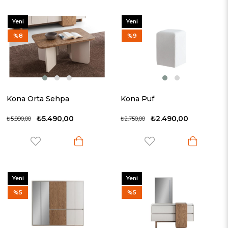
Yeni
Yeni
Ürün
Ürün
%8
%9
Kona Orta Sehpa
Kona Puf
₺5.490,00
₺2.490,00
₺5.990,00
₺2.750,00
Yeni
Yeni
Ürün
Ürün
%5
%5