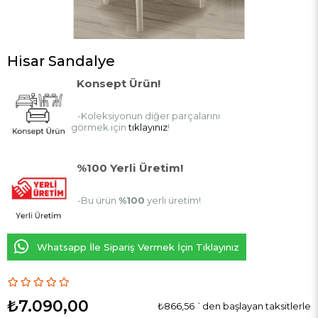
Hisar Sandalye
Konsept Ürün!
-Koleksiyonun diğer parçalarını
görmek için
tıklayınız
!
%100 Yerli Üretim!
-Bu ürün
%100
yerli üretim!
Whatsapp İle Sipariş Vermek İçin Tıklayınız
₺7.090,00
₺866,56
`den başlayan taksitlerle