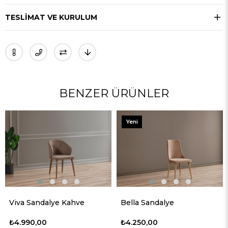
TESLIMAT VE KURULUM
BENZER ÜRÜNLER
Yeni
Ürün
Leon
a Sandalye Kahve
Bella Sandalye
₺6.55
990,00
₺4.250,00