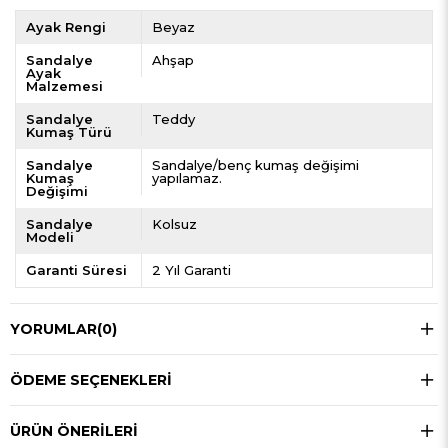
Ayak Rengi
Beyaz
Sandalye
Ahşap
Ayak
Malzemesi
Sandalye
Teddy
Kumaş Türü
Sandalye
Sandalye/benç kumaş değişimi
Kumaş
yapılamaz.
Değişimi
Sandalye
Kolsuz
Modeli
Garanti Süresi
2 Yıl Garanti
YORUMLAR
(0)
ÖDEME SEÇENEKLERI
ÜRÜN ÖNERILERI