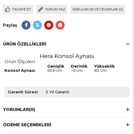
TAVSIYE ET
YORUM YAZ
SORULAR (0) VE CEVAPLAR (0)
Paylaş
ÜRÜN ÖZELLIKLERI
Hera Konsol Aynası
Ürün Ölçüleri
Genişlik
Derinlik
Yükseklik
Konsol Aynası
65,6 cm
~5 cm
83 cm
Garanti Süresi
2 Yıl Garanti
YORUMLAR
(0)
ÖDEME SEÇENEKLERI