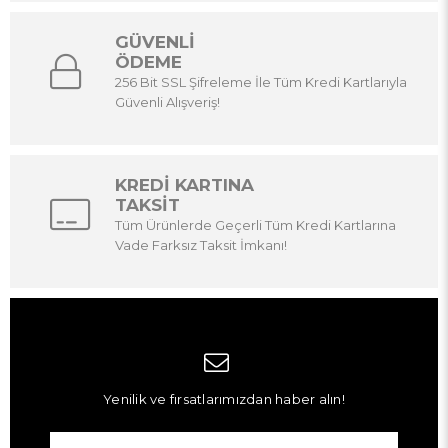
GÜVENLİ
ÖDEME
256 Bit SSL Şifreleme İle Tüm Kredi Kartlarıyla
Güvenli Alışveriş!
KREDİ KARTINA
TAKSİT
Tüm Ürünlerde Geçerli Tüm Kredi Kartlarına
Vade Farksız Taksit İmkanı!
Yenilik ve fırsatlarımızdan haber alın!