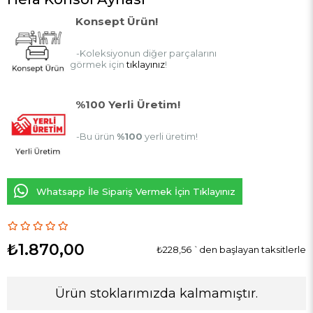
Konsept Ürün!
-Koleksiyonun diğer parçalarını
görmek için
tıklayınız
!
%100 Yerli Üretim!
-Bu ürün
%100
yerli üretim!
Whatsapp İle Sipariş Vermek İçin Tıklayınız
₺1.870,00
₺228,56
`den başlayan taksitlerle
Ürün stoklarımızda kalmamıştır.