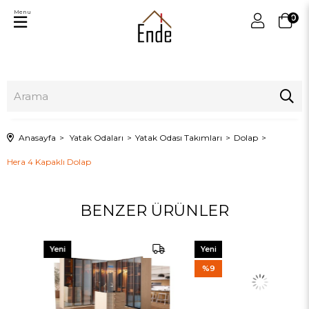
Menu
0
Anasayfa
Yatak Odaları
Yatak Odası Takımları
Dolap
Hera 4 Kapaklı Dolap
BENZER ÜRÜNLER
Yeni
Yeni
Ürün
Ürün
%9