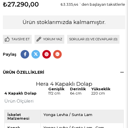
₺27.290,00
₺3.335,44
`den başlayan taksitlerle
Ürün stoklarımızda kalmamıştır.
TAVSIYE ET
YORUM YAZ
SORULAR (0) VE CEVAPLAR (0)
Paylaş
ÜRÜN ÖZELLIKLERI
Hera 4 Kapaklı Dolap
Genişlik
Derinlik
Yükseklik
4 Kapaklı Dolap
172 cm
64 cm
220 cm
Ürün Ölçüleri
İskelet
Yonga Levha / Sunta Lam
Malzemesi
Kapak
Yonga Levha / Sunta Lam
Cam