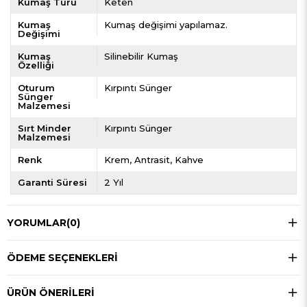
Kumaş Türü
Keten
Kumaş
Kumaş değişimi yapılamaz.
Değişimi
Kumaş
Silinebilir Kumaş
Özelliği
Oturum
Kırpıntı Sünger
Sünger
Malzemesi
Sırt Minder
Kırpıntı Sünger
Malzemesi
Renk
Krem
Antrasit
Kahve
Garanti Süresi
2 Yıl
YORUMLAR
(0)
ÖDEME SEÇENEKLERI
ÜRÜN ÖNERILERI