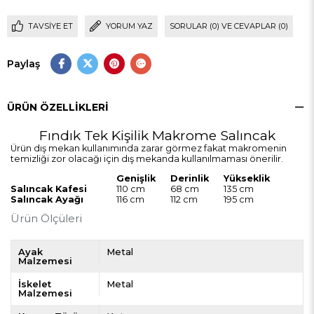
TAVSIYE ET
YORUM YAZ
SORULAR (0) VE CEVAPLAR (0)
Paylaş
ÜRÜN ÖZELLIKLERI
Fındık Tek Kişilik Makrome Salıncak
Ürün dış mekan kullanımında zarar görmez fakat makromenin
temizliği zor olacağı için dış mekanda kullanılmaması önerilir.
Genişlik
Derinlik
Yükseklik
Salıncak Kafesi
110 cm
68 cm
135 cm
Salıncak Ayağı
116 cm
112 cm
195 cm
Ürün Ölçüleri
Ayak
Metal
Malzemesi
İskelet
Metal
Malzemesi