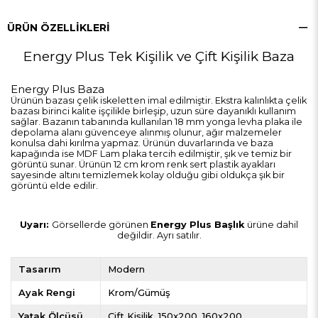
ÜRÜN ÖZELLIKLERI
Energy Plus Tek Kişilik ve Çift Kişilik Baza
Energy Plus Baza
Ürünün bazası çelik iskeletten imal edilmiştir. Ekstra kalınlıkta çelik
bazası birinci kalite işçilikle birleşip, uzun süre dayanıklı kullanım
sağlar. Bazanın tabanında kullanılan 18 mm yonga levha plaka ile
depolama alanı güvenceye alınmış olunur, ağır malzemeler
konulsa dahi kırılma yapmaz. Ürünün duvarlarında ve baza
kapağında ise MDF Lam plaka tercih edilmiştir, şık ve temiz bir
görüntü sunar. Ürünün 12 cm krom renk sert plastik ayakları
sayesinde altını temizlemek kolay olduğu gibi oldukça şık bir
görüntü elde edilir.
Uyarı:
Görsellerde görünen
Energy Plus Başlık
ürüne dahil
değildir. Ayrı satılır.
Tasarım
Modern
Ayak Rengi
Krom/Gümüş
Yatak Ölçüsü
Çift Kişilik
150x200
160x200