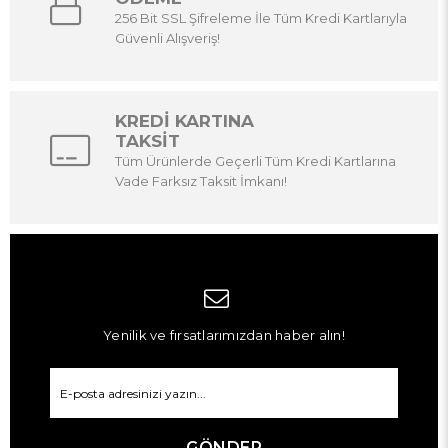
256 Bit SSL Şifreleme İle Tüm Kredi Kartlarıyla
Güvenli Alışveriş!
KREDİ KARTINA
TAKSİT
Tüm Ürünlerde Geçerli Tüm Kredi Kartlarına
Vade Farksız Taksit İmkanı!
Yenilik ve fırsatlarımızdan haber alın!
GÖNDER