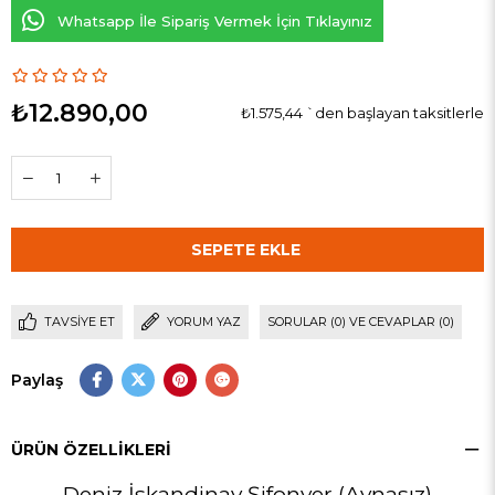
Whatsapp İle Sipariş Vermek İçin Tıklayınız
₺12.890,00
₺1.575,44
`den başlayan taksitlerle
TAVSIYE ET
YORUM YAZ
SORULAR (0) VE CEVAPLAR (0)
Paylaş
ÜRÜN ÖZELLIKLERI
Deniz İskandinav Şifonyer (Aynasız)