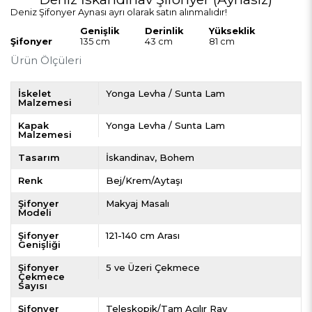
Deniz Şifonyer Aynası
ayrı olarak satın alınmalıdır!
Genişlik
Derinlik
Yükseklik
Şifonyer
135 cm
43 cm
81 cm
Ürün Ölçüleri
İskelet
Yonga Levha / Sunta Lam
Malzemesi
Kapak
Yonga Levha / Sunta Lam
Malzemesi
Tasarım
İskandinav
Bohem
Renk
Bej/Krem/Aytaşı
Şifonyer
Makyaj Masalı
Modeli
Şifonyer
121-140 cm Arası
Genişliği
Şifonyer
5 ve Üzeri Çekmece
Çekmece
Sayısı
Şifonyer
Teleskopik/Tam Açılır Ray