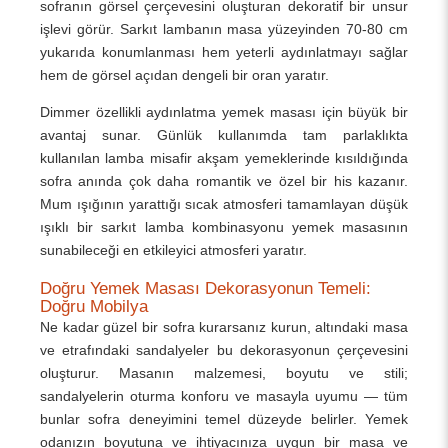
sofranın görsel çerçevesini oluşturan dekoratif bir unsur
işlevi görür. Sarkıt lambanın masa yüzeyinden 70-80 cm
yukarıda konumlanması hem yeterli aydınlatmayı sağlar
hem de görsel açıdan dengeli bir oran yaratır.
Dimmer özellikli aydınlatma yemek masası için büyük bir
avantaj sunar. Günlük kullanımda tam parlaklıkta
kullanılan lamba misafir akşam yemeklerinde kısıldığında
sofra anında çok daha romantik ve özel bir his kazanır.
Mum ışığının yarattığı sıcak atmosferi tamamlayan düşük
ışıklı bir sarkıt lamba kombinasyonu yemek masasının
sunabileceği en etkileyici atmosferi yaratır.
Doğru Yemek Masası Dekorasyonun Temeli:
Doğru Mobilya
Ne kadar güzel bir sofra kurarsanız kurun, altındaki masa
ve etrafındaki sandalyeler bu dekorasyonun çerçevesini
oluşturur. Masanın malzemesi, boyutu ve stili;
sandalyelerin oturma konforu ve masayla uyumu — tüm
bunlar sofra deneyimini temel düzeyde belirler. Yemek
odanızın boyutuna ve ihtiyacınıza uygun bir masa ve