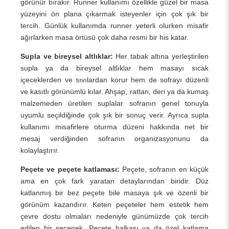
görünür bırakır. Runner kullanımı özellikle güzel bir masa
yüzeyini ön plana çıkarmak isteyenler için çok şık bir
tercih. Günlük kullanımda runner yeterli olurken misafir
ağırlarken masa örtüsü çok daha resmi bir his katar.
Supla ve bireysel altlıklar:
Her tabak altına yerleştirilen
supla ya da bireysel altlıklar hem masayı sıcak
içeceklerden ve sıvılardan korur hem de sofrayı düzenli
ve kasıtlı görünümlü kılar. Ahşap, rattan, deri ya da kumaş
malzemeden üretilen suplalar sofranın genel tonuyla
uyumlu seçildiğinde çok şık bir sonuç verir. Ayrıca supla
kullanımı misafirlere oturma düzeni hakkında net bir
mesaj verdiğinden sofranın organizasyonunu da
kolaylaştırır.
Peçete ve peçete katlaması:
Peçete, sofranın en küçük
ama en çok fark yaratan detaylarından biridir. Düz
katlanmış bir bez peçete bile masaya şık ve özenli bir
görünüm kazandırır. Keten peçeteler hem estetik hem
çevre dostu olmaları nedeniyle günümüzde çok tercih
edilen bir seçenek. Peçete halkası ya da özel katlama