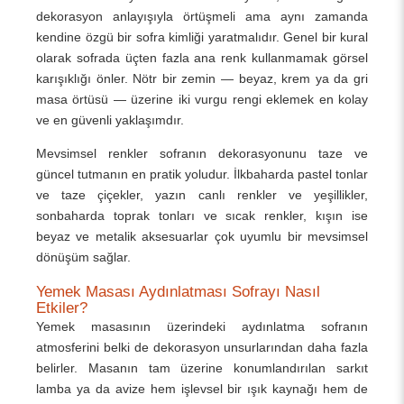
dekorasyon anlayışıyla örtüşmeli ama aynı zamanda
kendine özgü bir sofra kimliği yaratmalıdır. Genel bir kural
olarak sofrada üçten fazla ana renk kullanmamak görsel
karışıklığı önler. Nötr bir zemin — beyaz, krem ya da gri
masa örtüsü — üzerine iki vurgu rengi eklemek en kolay
ve en güvenli yaklaşımdır.
Mevsimsel renkler sofranın dekorasyonunu taze ve
güncel tutmanın en pratik yoludur. İlkbaharda pastel tonlar
ve taze çiçekler, yazın canlı renkler ve yeşillikler,
sonbaharda toprak tonları ve sıcak renkler, kışın ise
beyaz ve metalik aksesuarlar çok uyumlu bir mevsimsel
dönüşüm sağlar.
Yemek Masası Aydınlatması Sofrayı Nasıl
Etkiler?
Yemek masasının üzerindeki aydınlatma sofranın
atmosferini belki de dekorasyon unsurlarından daha fazla
belirler. Masanın tam üzerine konumlandırılan sarkıt
lamba ya da avize hem işlevsel bir ışık kaynağı hem de