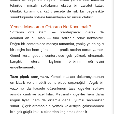
teknikleri misafir sofralarına ekstra bir zarafet katar.
Günlük kullanımda kağıt peçete de şık bir peçetelikte
sunulduğunda sofrayı tamamlayan bir unsur olabilir.
Yemek Masasının Ortasına Ne Konulmalı?
Sofranın orta kısmı — "centerpiece" olarak da
adlandırılan bu alan — tüm sofranın odak noktasıdır.
Doğru bir centerpiece masayı tamamlar, yanlış ya da aşırı
bir seçim ise hem görsel hem pratik açıdan sorun yaratır.
Genel kural şudur: centerpiece çok yüksek olmamalı,
karşılıklı oturan kişilerin birbirini görmesini
engellememelidir.
Taze çiçek aranjmanı:
Yemek masası dekorasyonunun
en klasik ve en etkili centerpiece seçeneğidir. Alçak bir
vazo ya da kasede düzenlenen taze çiçekler sofrayı
anında canlı ve özel kılar. Mevsimlik çiçekler hem daha
uygun fiyatlı hem de ortamla daha uyumlu seçenekler
sunar. Çiçek aromasının yemek kokusuyla çakışmaması
için çok güçlü kokulu türlerden kaçınmak önerilir.