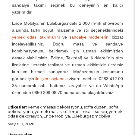
sandalye takımı seçmek bu deneyimin en kalıcı
yatırımıdır.
Ende Mobilya'nın Lüleburgaz'daki 2.000 m²'lik showroom
alanında farklı boyut, malzeme ve stil seçeneklerindeki
yemek odası takımlarını
ve
sandalye modellerini
bizzat
inceleyebilirsiniz. Doğru masa ve sandalye
kombinasyonunu belirlemek için uzman ekibimizden
destek alabilirsiniz. Edirne, Tekirdağ ve Kırklareli'nin tüm
ilçelerine ücretsiz teslimat ve uzman ekibimizle ücretsiz
kurulum hizmeti sunuyoruz. Mağazamızın konumunu
görmek için
iletişim sayfamızı
ziyaret edebilir, 0288 412 00
35 numaralı sabit hattımızı arayabilir ya da WhatsApp
üzerinden 0850 309 08 70 numarasına ulaşabilirsiniz.
Etiketler:
yemek masası dekorasyonu, sofra düzeni, sofra
dekorasyonu, yemek masası süsleme, misafir sofrası, yemek
odası dekorasyon, Ende Mobilya, Lüleburgaz mobilya
Mayıs 10, 2026
Listeye dön