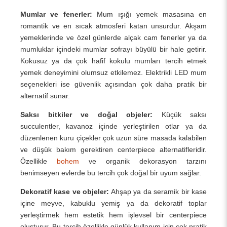
Mumlar ve fenerler:
Mum ışığı yemek masasına en
romantik ve en sıcak atmosferi katan unsurdur. Akşam
yemeklerinde ve özel günlerde alçak cam fenerler ya da
mumluklar içindeki mumlar sofrayı büyülü bir hale getirir.
Kokusuz ya da çok hafif kokulu mumları tercih etmek
yemek deneyimini olumsuz etkilemez. Elektrikli LED mum
seçenekleri ise güvenlik açısından çok daha pratik bir
alternatif sunar.
Saksı bitkiler ve doğal objeler:
Küçük saksı
succulentler, kavanoz içinde yerleştirilen otlar ya da
düzenlenen kuru çiçekler çok uzun süre masada kalabilen
ve düşük bakım gerektiren centerpiece alternatifleridir.
Özellikle
bohem
ve organik dekorasyon tarzını
benimseyen evlerde bu tercih çok doğal bir uyum sağlar.
Dekoratif kase ve objeler:
Ahşap ya da seramik bir kase
içine meyve, kabuklu yemiş ya da dekoratif toplar
yerleştirmek hem estetik hem işlevsel bir centerpiece
oluşturur. Bu tercih özellikle günlük kullanım için çok pratik