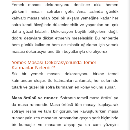
Yemek masası dekorasyonu denilince akla hemen
görkemli misafir sofraları gelir. Ama aslında günlük
kahvaltı masasından özel bir akşam yemeğine kadar her
sofra kendi ölçeğinde düzenlenebilir ve yaşanılan anı çok
daha güzel kılabilir. Dekorasyon büyük bütçelerin değil,
doğru detaylara dikkat etmenin meselesidir. Bu rehberde
hem günlük kullanım hem de misafir ağırlama için yemek
masası dekorasyonunu tüm boyutlarıyla ele alıyoruz.
Yemek Masası Dekorasyonunda Temel
Katmanlar Nelerdir?
Şık bir yemek masası dekorasyonu birkaç temel
katmandan oluşur. Bu katmanları anlamak, her seferinde
tutarlı ve güzel bir sofra kurmanın en kolay yolunu sunar.
Masa örtüsü ve runner:
Sofranın temeli masa örtüsü ya
da masa runneridir. Masa örtüsü tüm masayı kaplayarak
sofrayı resmi ve tam bir görünüme kavuştururken masa
runner yalnızca masanın ortasından geçen şerit biçiminde
bir kumaştır ve masanın ahşap ya da cam yüzeyini