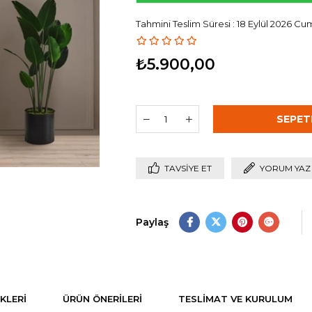
Tahmini Teslim Süresi
:
18 Eylül 2026 Cu
₺5.900,00
TAVSIYE ET
YORUM YAZ
Paylaş
KLERI
ÜRÜN ÖNERILERI
TESLIMAT VE KURULUM