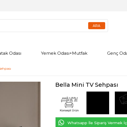
atak Odası
Yemek Odası+Mutfak
Genç Oda
Sehpası
Bella Mini TV Sehpası
Whatsapp İle Sipariş Vermek İçi