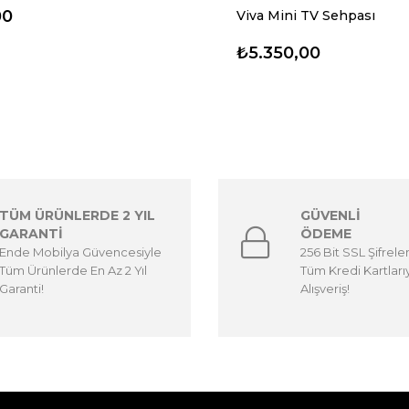
00
Viva Mini TV Sehpası
₺5.350,00
TÜM ÜRÜNLERDE 2 YIL
GÜVENLİ
GARANTİ
ÖDEME
Ende Mobilya Güvencesiyle
256 Bit SSL Şifrele
Tüm Ürünlerde En Az 2 Yıl
Tüm Kredi Kartları
Garanti!
Alışveriş!