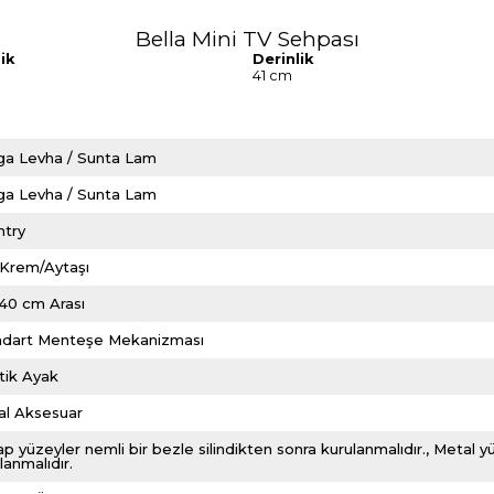
Bella Mini TV Sehpası
ik
Derinlik
41 cm
ga Levha / Sunta Lam
ga Levha / Sunta Lam
ntry
/Krem/Aytaşı
140 cm Arası
ndart Menteşe Mekanizması
tik Ayak
al Aksesuar
p yüzeyler nemli bir bezle silindikten sonra kurulanmalıdır.
Metal yü
lanmalıdır.