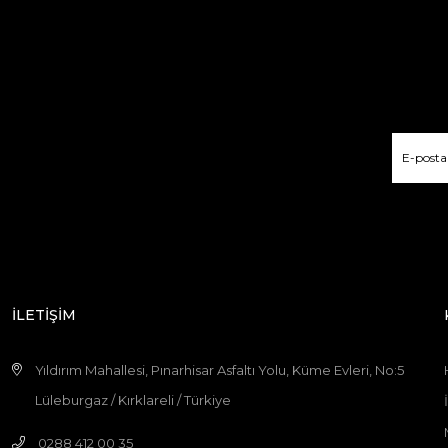
İLETİŞİM
Yıldırım Mahallesi, Pınarhisar Asfaltı Yolu, Küme Evleri, No:5
Lüleburgaz / Kırklareli / Türkiye
0288 412 00 35