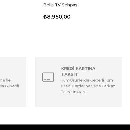
Bella TV Sehpası
₺8.950,00
KREDİ KARTINA
TAKSİT
me İle
Tüm Ürünlerde Geçerli Tüm
yla Güvenli
Kredi Kartlarına Vade Farksız
Taksit İmkanı!