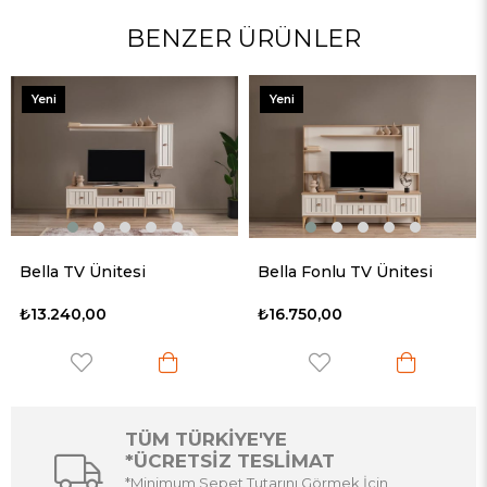
BENZER ÜRÜNLER
Yeni
Yeni
Ürün
Ürün
Bella TV Ünitesi
Bella Fonlu TV Ünitesi
₺13.240,00
₺16.750,00
TÜM TÜRKİYE'YE
*ÜCRETSİZ TESLİMAT
*Minimum Sepet Tutarını Görmek İçin