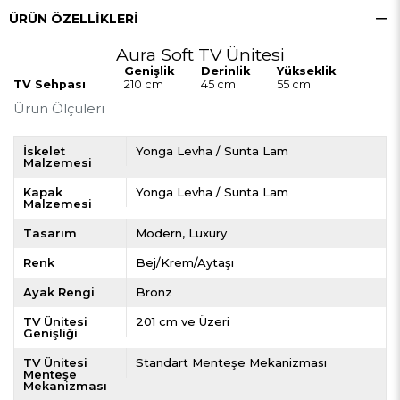
ÜRÜN ÖZELLIKLERI
Aura Soft TV Ünitesi
Genişlik
Derinlik
Yükseklik
TV Sehpası
210 cm
45 cm
55 cm
Ürün Ölçüleri
İskelet
Yonga Levha / Sunta Lam
Malzemesi
Kapak
Yonga Levha / Sunta Lam
Malzemesi
Tasarım
Modern
Luxury
Renk
Bej/Krem/Aytaşı
Ayak Rengi
Bronz
TV Ünitesi
201 cm ve Üzeri
Genişliği
TV Ünitesi
Standart Menteşe Mekanizması
Menteşe
Mekanizması