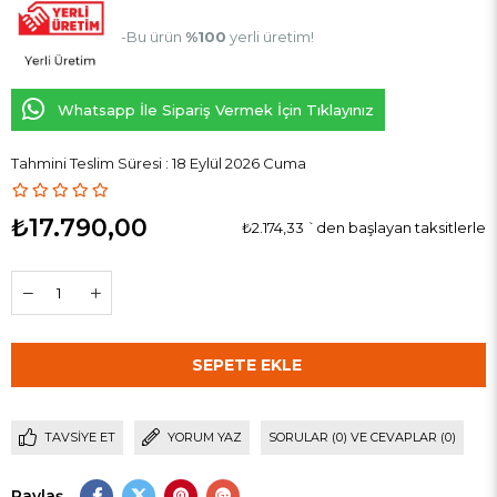
-Bu ürün
%100
yerli üretim!
Whatsapp İle Sipariş Vermek İçin Tıklayınız
Tahmini Teslim Süresi
:
18 Eylül 2026 Cuma
₺17.790,00
₺2.174,33
`den başlayan taksitlerle
TAVSIYE ET
YORUM YAZ
SORULAR (0) VE CEVAPLAR (0)
Paylaş