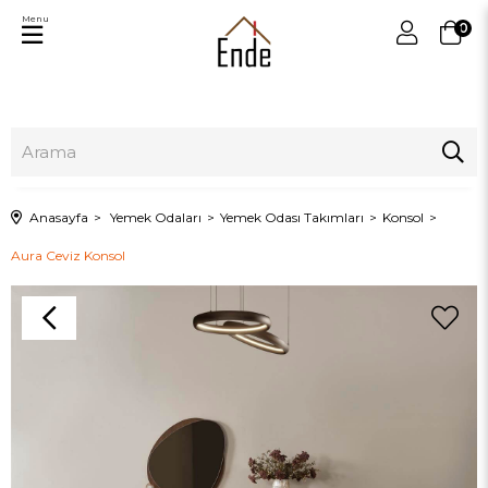
Menu
0
Anasayfa
Yemek Odaları
Yemek Odası Takımları
Konsol
Aura Ceviz Konsol