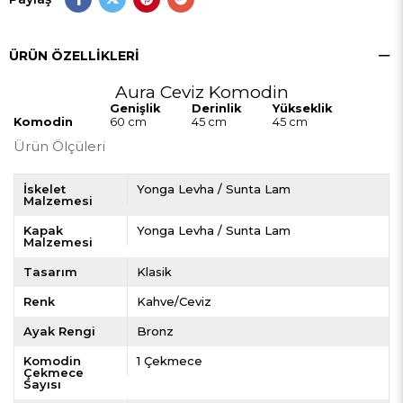
ÜRÜN ÖZELLIKLERI
Aura Ceviz Komodin
Genişlik
Derinlik
Yükseklik
Komodin
60 cm
45 cm
45 cm
Ürün Ölçüleri
İskelet
Yonga Levha / Sunta Lam
Malzemesi
Kapak
Yonga Levha / Sunta Lam
Malzemesi
Tasarım
Klasik
Renk
Kahve/Ceviz
Ayak Rengi
Bronz
Komodin
1 Çekmece
Çekmece
Sayısı