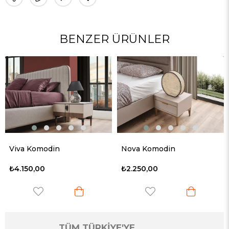
BENZER ÜRÜNLER
Yeni
Ürün
Nova Komodin
Bella Komodin
₺2.250,00
₺3.520,00
TÜM TÜRKİYE'YE