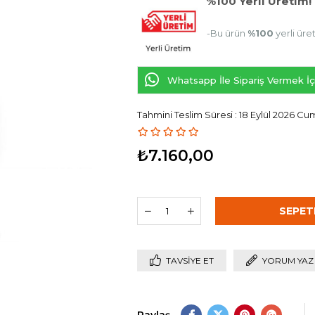
%100 Yerli Üretim!
-Bu ürün
%100
yerli üre
Whatsapp İle Sipariş Vermek İçi
Tahmini Teslim Süresi
:
18 Eylül 2026 Cu
₺7.160,00
TAVSIYE ET
YORUM YAZ