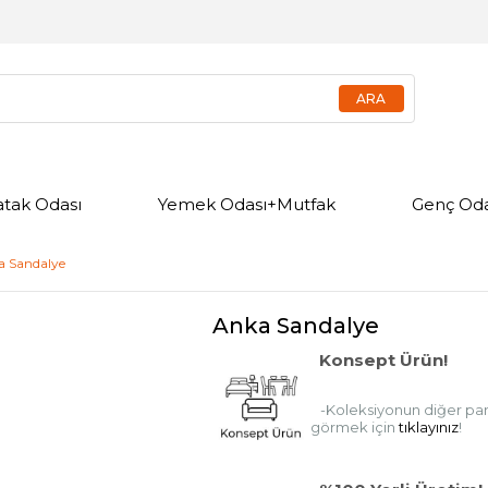
atak Odası
Yemek Odası+Mutfak
Genç Oda
a Sandalye
Anka Sandalye
Konsept Ürün!
-Koleksiyonun diğer parç
görmek için
tıklayınız
!