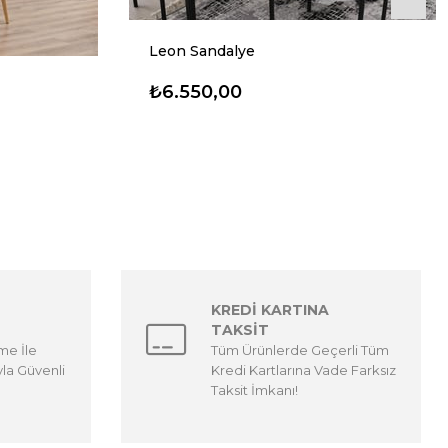
Leon Sandalye
₺6.550,00
KREDİ KARTINA
TAKSİT
me İle
Tüm Ürünlerde Geçerli Tüm
yla Güvenli
Kredi Kartlarına Vade Farksız
Taksit İmkanı!