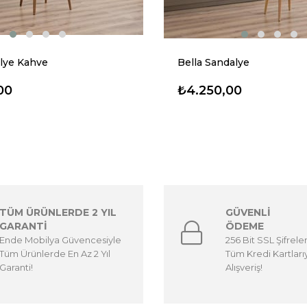
lye Kahve
Bella Sandalye
00
₺4.250,00
TÜM ÜRÜNLERDE 2 YIL
GÜVENLİ
GARANTİ
ÖDEME
Ende Mobilya Güvencesiyle
256 Bit SSL Şifrele
Tüm Ürünlerde En Az 2 Yıl
Tüm Kredi Kartları
Garanti!
Alışveriş!