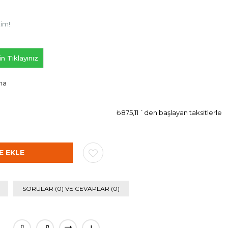
tim!
n Tıklayınız
ma
₺875,11
`den başlayan taksitlerle
SORULAR (0) VE CEVAPLAR (0)