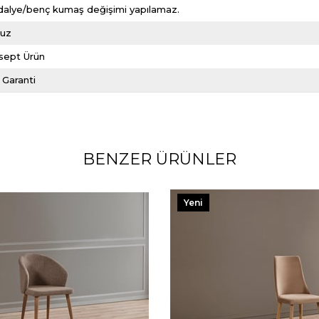
dalye/benç kumaş değişimi yapılamaz.
suz
sept Ürün
l Garanti
BENZER ÜRÜNLER
Yeni
Ürün