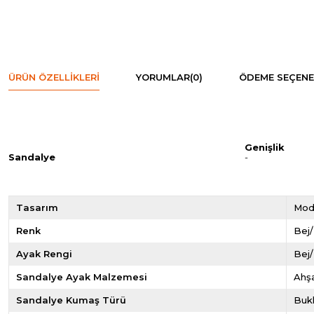
ÜRÜN ÖZELLIKLERI
YORUMLAR
(0)
ÖDEME SEÇENE
Genişlik
Sandalye
-
Tasarım
Mod
Renk
Bej
Ayak Rengi
Bej
Sandalye Ayak Malzemesi
Ahş
Sandalye Kumaş Türü
Buk