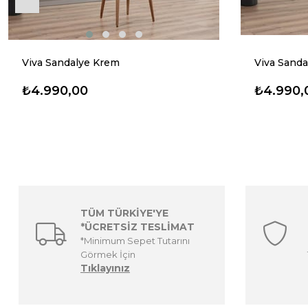
Viva Sandalye Krem
Viva Sanda
₺4.990,00
₺4.990,
TÜM TÜRKİYE'YE
*ÜCRETSİZ TESLİMAT
*Minimum Sepet Tutarını
Görmek İçin
Tıklayınız