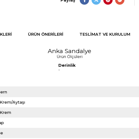
Paylaş
KLERI
ÜRÜN ÖNERILERI
TESLIMAT VE KURULUM
Anka Sandalye
Ürün Ölçüleri
Derinlik
-
ern
/Krem/Aytaşı
/Krem
ap
le