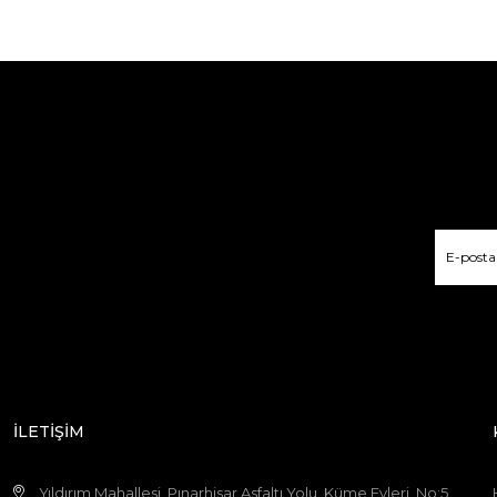
İLETİŞİM
Yıldırım Mahallesi, Pınarhisar Asfaltı Yolu, Küme Evleri, No:5